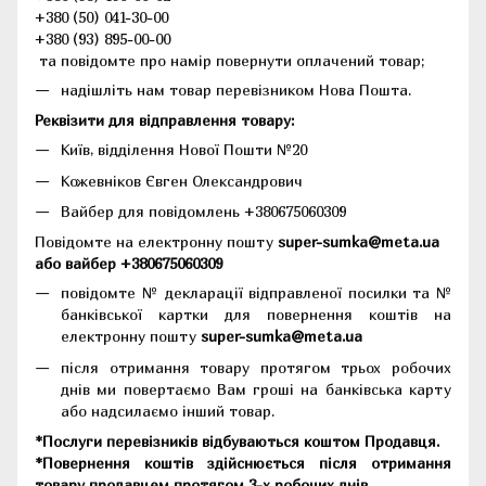
+380 (50) 041-30-00
+380 (93) 895-00-00
та повідомте про намір повернути оплачений товар;
надішліть нам товар перевізником Нова Пошта.
Реквізити для відправлення товару:
Київ, відділення Нової Пошти №20
Кожевніков Євген Олександрович
Вайбер для повідомлень +380675060309
Повідомте на електронну пошту
super-sumka@meta.ua
або вайбер +380675060309
повідомте № декларації відправленої посилки та №
банківської картки для повернення коштів на
електронну пошту
super-sumka@meta.ua
після отримання товару протягом трьох робочих
днів ми повертаємо Вам гроші на банківська карту
або надсилаємо інший товар.
*Послуги перевізників відбуваються коштом Продавця.
*Повернення коштів здійснюється після отримання
товару продавцем протягом 3-х робочих днів.