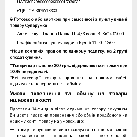
UA703052990000026000015024535
ЄДРПОУ 3075718633
₴ Готовкою або карткою при самовивозі з пункту видачі
товару Суперумка
Адреса:
вул. Іоанна Павла II, 4/6 корп. В, Київ, 02000
Графік роботи пункту видачі: Будні: 11:00–18:00
*Наша компанія працює по єдиному податку, на 2 групі
оподаткування.
*Товари вартістю до 200 грн., відправляються тільки при
100% передоплаті.
*Всі категорії товарів, проданих на нашому сайті,
підлягають поверненню та обміну.
Умови повернення та обміну на товари
належної якості
Протягом 14-ти днів після отримання товару покупцем
Ви маєте право на повернення або обмін придбаного на
нашому сайті товару на умовах, що:
товар не був введений в експлуатацію і не має слідів
використання: підряпін, сколів, потертостей,