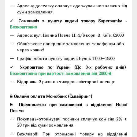
Адресну доставку оплачує одержувач не залежно від
суми замовлення.
✓ Самовивіз з пункту видачі товару Supersumka -
Безкоштовно
Адреса:
вул. Іоанна Павла II, 4/6 корп. В, Київ, 02000
Обов'язкове попереднє замовлення телефоном або
через кошик!
Графік роботи пункту видачі: Будні: 11:00–18:00
✓ Укрпоштою по Україні (До 3-х робочих днів)
Безкоштовно при вартості замовлення від 2000 ₴
Відправка 2 рази на тиждень: вівторок і четвер
₴ Онлайн оплата Монобанк (Еквайринг)
₴
Післяплатою при самовивозі з відділення Нової
Пошти
Покупець-отримувач посилки сплачує комісію 2% +
20 грн від суми замовлення.
Важливо!!!
При отриманні товару на відділенні