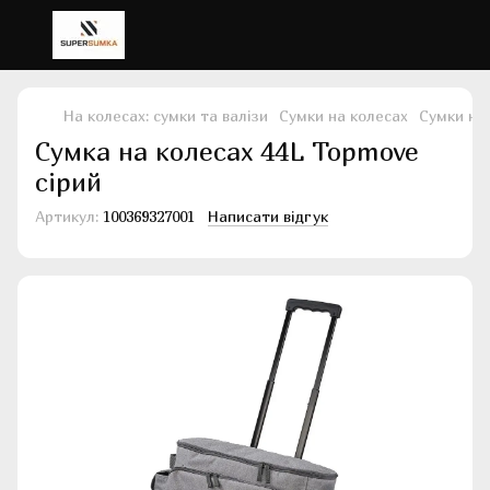
На колесах: сумки та валізи
Сумки на колесах
Сумки на
Сумка на колесах 44L Topmove
сірий
Артикул:
100369327001
Написати відгук