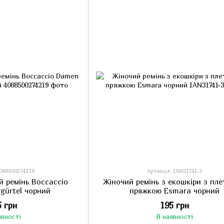
088500274219
Артикул: IAN31741-3
й ремінь Boccaccio
Жіночий ремінь з екошкіри з пл
gürtel чорний
пряжкою Esmara чорний
5 грн
195 грн
явності
В наявності