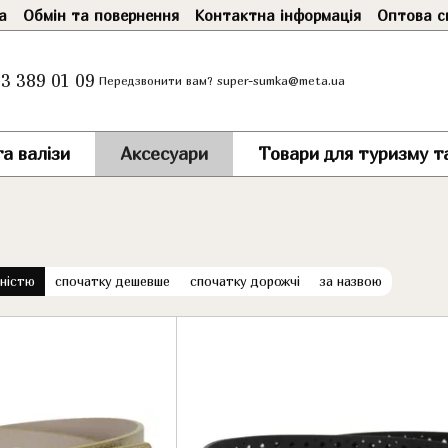
а
Обмін та повернення
Контактна інформація
Оптова с
3 389 01 09
super-sumka@meta.ua
Передзвонити вам?
а валізи
Аксесуари
Товари для туризму т
рністю
спочатку дешевше
спочатку дорожчі
за назвою