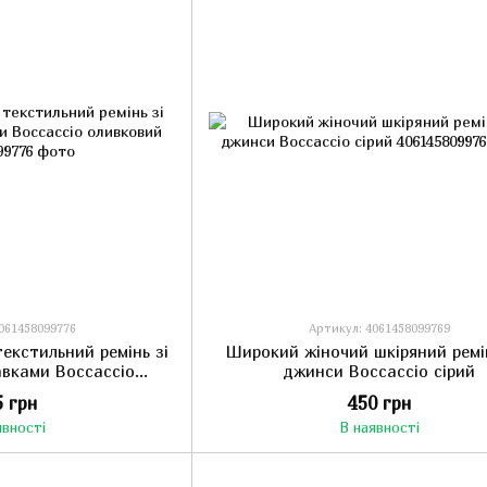
061458099776
Артикул: 4061458099769
екстильний ремінь зі
Широкий жіночий шкіряний ремі
авками Boccaccio
джинси Boccaccio сірий
вковий
5 грн
450 грн
явності
В наявності