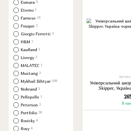
5
Esmara
1
Eterno
15
Farnese
2
Fouque
2
Giorgio Ferretti
1
H&M
1
Kaufland
3
Livergy
1
MALATEC
3
Mustang
Артикул
109
Mykhail Ikhtyar
Універсальний шкі
Skipper, Украї
2
Nobrand
26
1
Pellepelle
В на
2
Peterson
26
Portfolio
4
Rovicky
4
Roxy