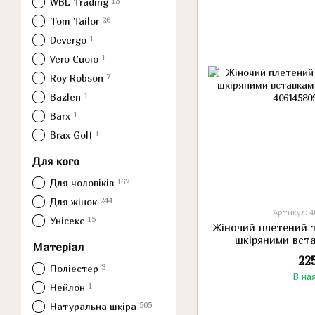
13
WBL Trading
26
Tom Tailor
1
Devergo
1
Vero Cuoio
7
Roy Robson
1
Bazlen
1
Barx
1
Brax Golf
Для кого
162
Для чоловіків
244
Для жінок
Артикул: 4
15
Унісекс
Жіночий плетений т
шкіряними вст
Матеріал
оли
22
3
Поліестер
В на
1
Нейлон
505
Натуральна шкіра