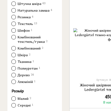
63
Штучна шкіра
4
Натуральна замша
4
Резинка
13
Текстиль
1
Шифон
Комбінований
2
текстиль/гумка
2
Комбінований
2
Шкіра
1
Тканина
1
Полиуретан
24
Дерево
Артикул: 4
1
Алюміній
Жіночий шкіряни
Ledergürtel т
Розмір
45
2
Малий
В на
1
Середні