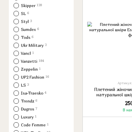
128
Skipper
6
SL
3
Styl
6
Sumdex
6
Tods
2
Ukr Military
1
Vancl
184
Vanzetti
1
Zeppelin
16
UP2 Fashion
Артикул:
3
LS
Плетений жіночий
4
Isa-Traesko
натуральної шк
6
Trendz
25
7
Dugros
В на
1
Luxury
1
Code Femme