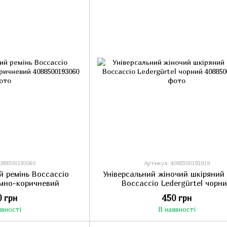
088500193060
Артикул: 4088500192919
й ремінь Boccaccio
Універсальний жіночий шкіряний 
емно-коричневий
Boccaccio Ledergürtel чорн
0 грн
450 грн
явності
В наявності