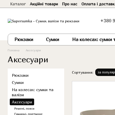
Каталог
Акційні товари
Про нас
Оплата і доставк
Перейти до основного контенту
+380 9
Рюкзаки
Сумки
На колесах: сумки т
Головна
Аксесуари
Аксесуари
Сортування:
за популя
Рюкзаки
Сумки
На колесах: сумки та
валізи
Аксесуари
Ремені, пояси
Гаманці, портмоне