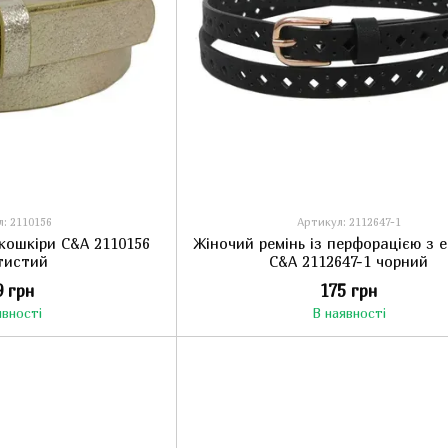
: 2110156
Артикул: 2112647-1
екошкіри C&A 2110156
Жіночий ремінь із перфорацією з 
тистий
C&A 2112647-1 чорний
9 грн
175 грн
явності
В наявності