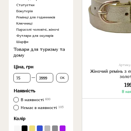
Статуетки
Біжутерія
Ремінці для годинників
Ключниці
Парасолі чоловічі, жіночі
Футляри для окулярів
Шарфи
Товари для туризму та
дому
Артикул
Ціна, грн
Жіночий ремінь з 
Від Ціна, грн
До Ціна, грн
золо
ОК
19
Наявність
В на
600
В наявності
105
Немає в наявності
Колір