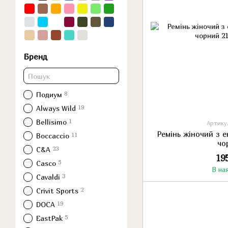
Бренд
8
Подиум
19
Always Wild
1
Bellisimo
Артикул
Ремінь жіночий з 
11
Boccaccio
чо
23
C&A
19
5
Casco
В на
3
Cavaldi
2
Crivit Sports
19
DOCA
5
EastPak