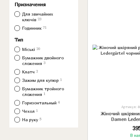
Призначення
Для звичайних
23
ключів
71
Годинник
Тип
20
Міські
Бумажник двойного
3
сложения
2
Клатч
1
Зажим для купюр
Бумажник тройного
1
сложения
4
Горизонтальный
Артикул: 4
1
Чехол
Жіночий шкіряни
Damen Leder
5
На руку
39
В на