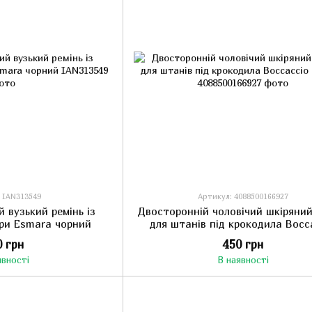
 IAN313549
Артикул: 4088500166927
 вузький ремінь із
Двосторонній чоловічий шкіряний
іри Esmara чорний
для штанів під крокодила Bocc
чорний
0 грн
450 грн
явності
В наявності