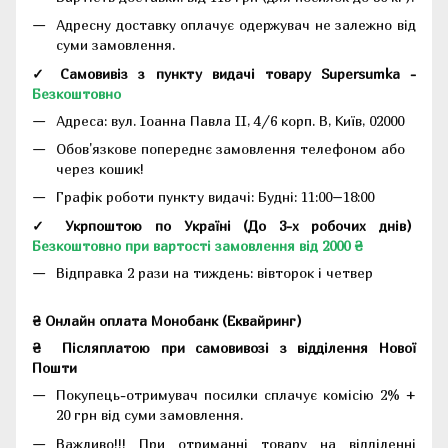
Адресну доставку оплачує одержувач не залежно від
суми замовлення.
✓ Самовивіз з пункту видачі товару Supersumka -
Безкоштовно
Адреса:
вул. Іоанна Павла II, 4/6 корп. В, Київ, 02000
Обов'язкове попереднє замовлення телефоном або
через кошик!
Графік роботи пункту видачі: Будні: 11:00–18:00
✓ Укрпоштою по Україні (До 3-х робочих днів)
Безкоштовно при вартості замовлення від 2000 ₴
Відправка 2 рази на тиждень: вівторок і четвер
₴ Онлайн оплата Монобанк (Еквайринг)
₴
Післяплатою при самовивозі з відділення Нової
Пошти
Покупець-отримувач посилки сплачує комісію 2% +
20 грн від суми замовлення.
Важливо!!!
При отриманні товару на відділенні