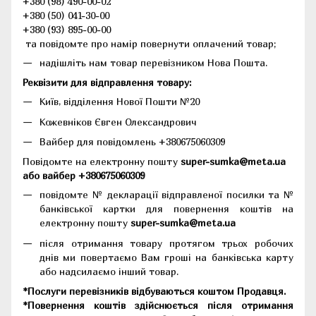
+380 (98) 490-00-02
+380 (50) 041-30-00
+380 (93) 895-00-00
та повідомте про намір повернути оплачений товар;
надішліть нам товар перевізником Нова Пошта.
Реквізити для відправлення товару:
Київ, відділення Нової Пошти №20
Кожевніков Євген Олександрович
Вайбер для повідомлень +380675060309
Повідомте на електронну пошту
super-sumka@meta.ua
або вайбер +380675060309
повідомте № декларації відправленої посилки та №
банківської картки для повернення коштів на
електронну пошту
super-sumka@meta.ua
після отримання товару протягом трьох робочих
днів ми повертаємо Вам гроші на банківська карту
або надсилаємо інший товар.
*Послуги перевізників відбуваються коштом Продавця.
*Повернення коштів здійснюється після отримання