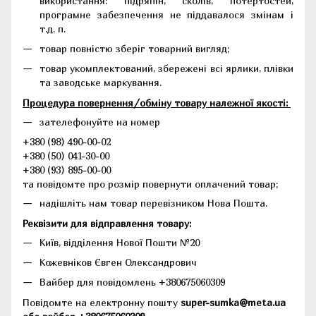
використання: підряпін, сколів, потертостей,
програмне забезпечення не піддавалося змінам і
т.д. п.
товар повністю зберіг товарний вигляд;
товар укомплектований, збережені всі ярлики, плівки
та заводське маркування.
Процедура повернення/обміну товару належної якості:
зателефонуйте на номер
+380 (98) 490-00-02
+380 (50) 041-30-00
+380 (93) 895-00-00
та повідомте про розмір повернути оплачений товар;
надішліть нам товар перевізником Нова Пошта.
Реквізити для відправлення товару:
Київ, відділення Нової Пошти №20
Кожевніков Євген Олександрович
Вайбер для повідомлень +380675060309
Повідомте на електронну пошту
super-sumka@meta.ua