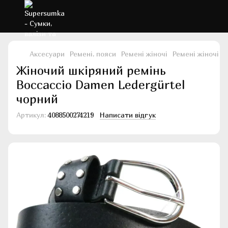
Аксесуари
Ремені, пояси
Ремені жіночі
Ремені жіночі B
Жіночий шкіряний ремінь
Boccaccio Damen Ledergürtel
чорний
Артикул:
4088500274219
Написати відгук