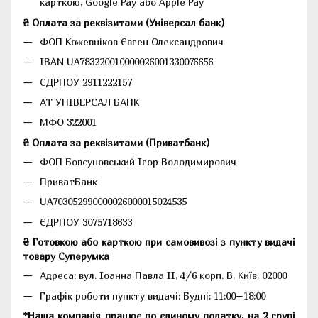
карткою, Google Pay або Apple Pay
₴ Оплата за реквізитами (Універсал банк)
ФОП Кожевніков Євген Олександрович
IBAN UA783220010000026001330076656
ЄДРПОУ 2911222157
АТ УНІВЕРСАЛ БАНК
МФО 322001
₴ Оплата за реквізитами (Приватбанк)
ФОП Бовсуновський Ігор Володимирович
ПриватБанк
UA703052990000026000015024535
ЄДРПОУ 3075718633
₴ Готовкою або карткою при самовивозі з пункту видачі
товару Суперумка
Адреса:
вул. Іоанна Павла II, 4/6 корп. В, Київ, 02000
Графік роботи пункту видачі: Будні: 11:00–18:00
*Наша компанія працює по єдиному податку, на 2 групі