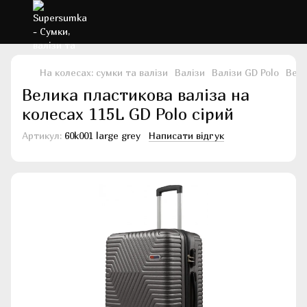
На колесах: сумки та валізи
Валізи
Валізи GD Polo
Вели
Велика пластикова валіза на
колесах 115L GD Polo сірий
Артикул:
60k001 large grey
Написати відгук