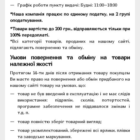
Графік роботи пункту видачі: Будні: 11:00–18:00
*Наша компанія працює по єдиному податку, на 2 групі
оподаткування.
*Товари вартістю до 200 грн., відправляються тільки при
100% передоплаті.
*Всі категорії товарів, проданих на нашому сайті,
підлягають поверненню та обміну.
Умови повернення та обміну на товари
належної якості
Протягом 14-ти днів після отримання товару покупцем
Ви маєте право на повернення або обмін придбаного на
нашому сайті товару на умовах, що:
товар не був введений в експлуатацію і не має слідів
використання: підряпін, сколів, потертостей,
програмне забезпечення не піддавалося змінам і
т.д. п.
товар повністю зберіг товарний вигляд;
товар укомплектований, збережені всі ярлики, плівки
та заводське маркування.