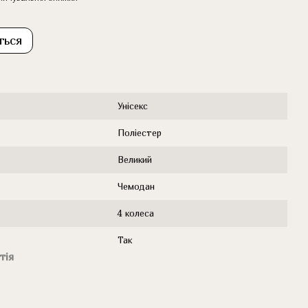
ться
Унісекс
Поліестер
Великий
Чемодан
4 колеса
Так
тія