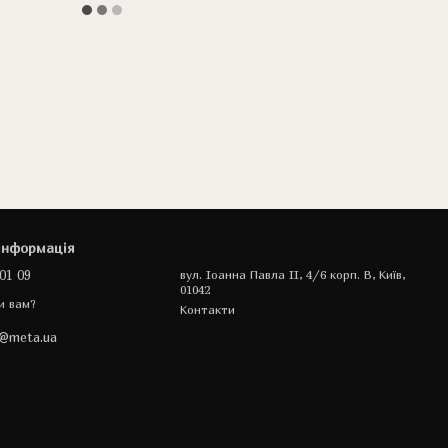
інформація
01 09
вул. Іоанна Павла II, 4/6 корп. В, Київ,
01042
и вам?
Контакти
a@meta.ua