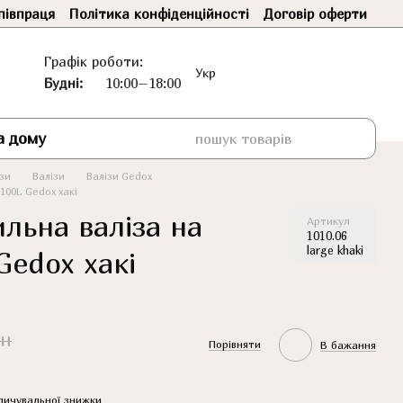
півпраця
Політика конфіденційності
Договір оферти
Графік роботи:
Укр
Будні:
10:00–18:00
а дому
ізи
Валізи
Валізи Gedox
100L Gedox хакі
льна валіза на
Артикул
1010.06
large khaki
Gedox хакі
рн
Порівняти
В бажання
пичувальної знижки