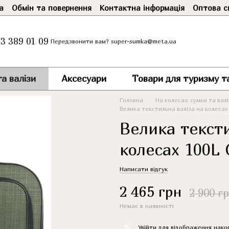
а
Обмін та повернення
Контактна інформація
Оптова с
3 389 01 09
super-sumka@meta.ua
Передзвонити вам?
а валізи
Аксесуари
Товари для туризму т
Головна
На колесах: сумки та вал
Велика текстильна валіза на колесах 
Велика тексти
колесах 100L 
Написати відгук
2 465 грн
2 900 г
Немає в наявності
%
Увійти
для відображення нако