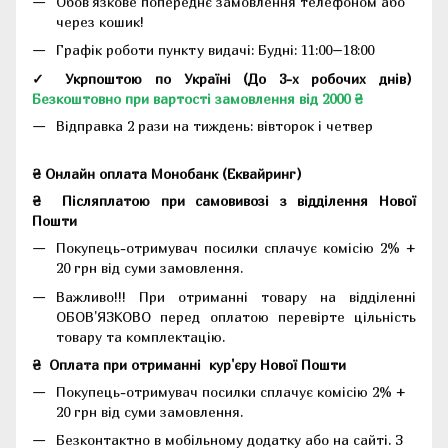
Обов'язкове попереднє замовлення телефоном або
через кошик!
Графік роботи пункту видачі: Будні: 11:00–18:00
✓ Укрпоштою по Україні (До 3-х робочих днів)
Безкоштовно при вартості замовлення від 2000 ₴
Відправка 2 рази на тиждень: вівторок і четвер
₴ Онлайн оплата Монобанк (Еквайринг)
₴
Післяплатою при самовивозі з відділення Нової
Пошти
Покупець-отримувач посилки сплачує комісію 2% +
20 грн від суми замовлення.
Важливо!!!
При отриманні товару на відділенні
ОБОВ'ЯЗКОВО перед оплатою перевірте цільність
товару та комплектацію.
₴
Оплата при отриманні
кур'єру Нової Пошти
Покупець-отримувач посилки сплачує комісію 2% +
20 грн від суми замовлення.
Безконтактно в мобільному додатку або на сайті.
З