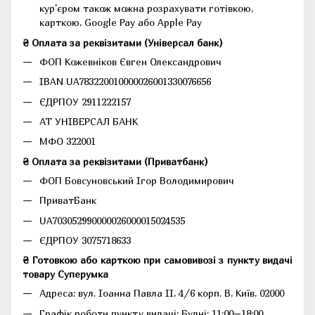
кур'єром також можна розрахувати готівкою,
карткою, Google Pay або Apple Pay
₴ Оплата за реквізитами (Універсал банк)
ФОП Кожевніков Євген Олександрович
IBAN UA783220010000026001330076656
ЄДРПОУ 2911222157
АТ УНІВЕРСАЛ БАНК
МФО 322001
₴ Оплата за реквізитами (Приватбанк)
ФОП Бовсуновський Ігор Володимирович
ПриватБанк
UA703052990000026000015024535
ЄДРПОУ 3075718633
₴ Готовкою або карткою при самовивозі з пункту видачі
товару Суперумка
Адреса:
вул. Іоанна Павла II, 4/6 корп. В, Київ, 02000
Графік роботи пункту видачі: Будні: 11:00–18:00