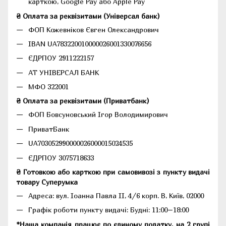
карткою, Google Pay або Apple Pay
₴ Оплата за реквізитами (Універсал банк)
ФОП Кожевніков Євген Олександрович
IBAN UA783220010000026001330076656
ЄДРПОУ 2911222157
АТ УНІВЕРСАЛ БАНК
МФО 322001
₴ Оплата за реквізитами (Приватбанк)
ФОП Бовсуновський Ігор Володимирович
ПриватБанк
UA703052990000026000015024535
ЄДРПОУ 3075718633
₴ Готовкою або карткою при самовивозі з пункту видачі
товару Суперумка
Адреса:
вул. Іоанна Павла II, 4/6 корп. В, Київ, 02000
Графік роботи пункту видачі: Будні: 11:00–18:00
*Наша компанія працює по єдиному податку, на 2 групі