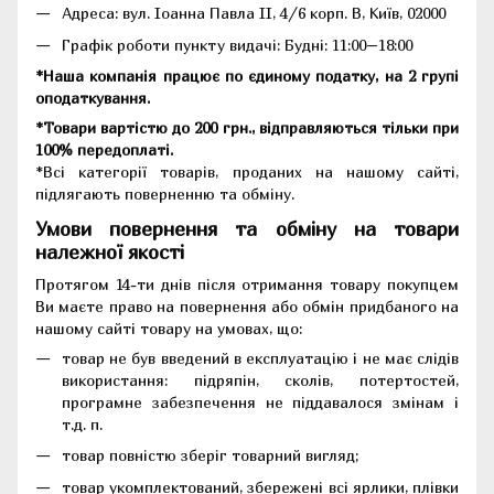
Адреса:
вул. Іоанна Павла II, 4/6 корп. В, Київ, 02000
Графік роботи пункту видачі: Будні: 11:00–18:00
*Наша компанія працює по єдиному податку, на 2 групі
оподаткування.
*Товари вартістю до 200 грн., відправляються тільки при
100% передоплаті.
*Всі категорії товарів, проданих на нашому сайті,
підлягають поверненню та обміну.
Умови повернення та обміну на товари
належної якості
Протягом 14-ти днів після отримання товару покупцем
Ви маєте право на повернення або обмін придбаного на
нашому сайті товару на умовах, що:
товар не був введений в експлуатацію і не має слідів
використання: підряпін, сколів, потертостей,
програмне забезпечення не піддавалося змінам і
т.д. п.
товар повністю зберіг товарний вигляд;
товар укомплектований, збережені всі ярлики, плівки