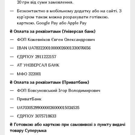
20 грн від суми замовлення.
Безконтактно в мобільному додатку або на сайті.
З
кур'єром також можна розрахувати готівкою,
карткою, Google Pay або Apple Pay
₴ Оплата за реквізитами (Універсал банк)
ФОП Кожевніков Євген Олександрович
IBAN UA783220010000026001330076656
ЄДРПОУ 2911222157
АТ УНІВЕРСАЛ БАНК
МФО 322001
₴ Оплата за реквізитами (Приватбанк)
ФОП Бовсуновський Ігор Володимирович
ПриватБанк
UA703052990000026000015024535
ЄДРПОУ 3075718633
₴ Готовкою або карткою при самовивозі з пункту видачі
товару Суперумка