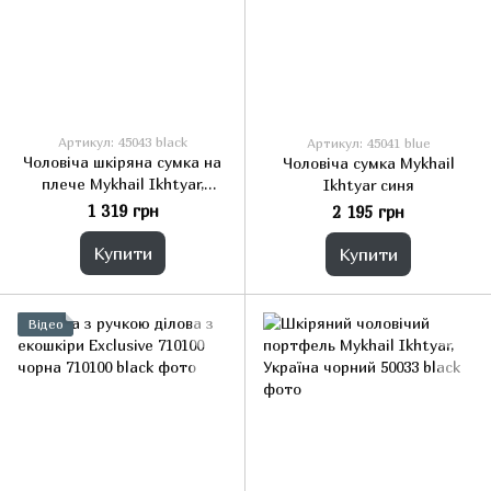
Артикул: 45043 black
Артикул: 45041 blue
Чоловіча шкіряна сумка на
Чоловіча сумка Mykhail
плече Mykhail Ikhtyar,
Ikhtyar синя
Україна чорна
1 319 грн
2 195 грн
Купити
Купити
Відео