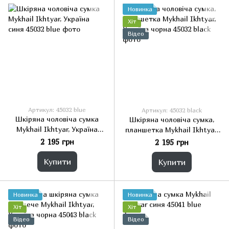
Новинка
Хіт
Відео
Артикул: 45032 blue
Артикул: 45032 black
Шкіряна чоловіча сумка
Шкіряна чоловіча сумка,
Mykhail Ikhtyar, Україна
планшетка Mykhail Ikhtyar,
синя
Україна чорна
2 195 грн
2 195 грн
Купити
Купити
Новинка
Новинка
Хіт
Хіт
Відео
Відео