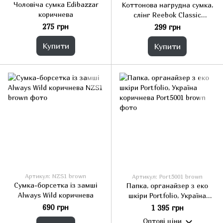
Чоловіча сумка Edibazzar
Коттонова нагрудна сумка,
коричнева
слінг Reebok Classic
Foundation чорна
275 грн
299 грн
Купити
Купити
Артикул: NZS1 brown
Артикул: Port5001 brown
Сумка-борсетка із замші
Папка, органайзер з еко
Always Wild коричнева
шкіри Portfolio, Україна
коричнева
690 грн
1 395 грн
Оптові ціни