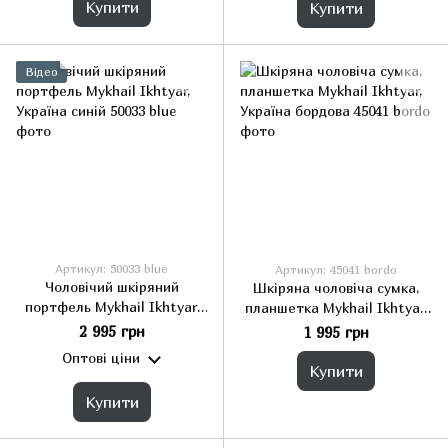
Купити
Купити
Відео
Артикул: 50033 blue
Артикул: 45041 bordo
Чоловічий шкіряний
Шкіряна чоловіча сумка,
портфель Mykhail Ikhtyar,
планшетка Mykhail Ikhtyar,
Україна синій
Україна бордова
2 995 грн
1 995 грн
Оптові ціни
Купити
Купити