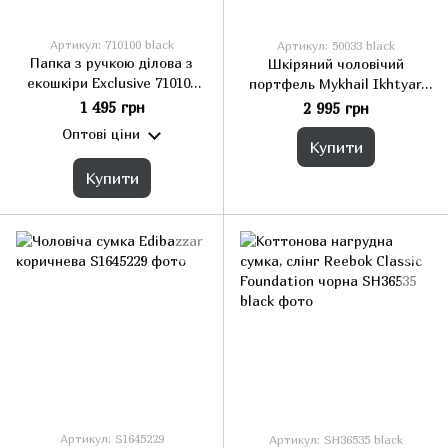
Артикул: 710100 black
Артикул: 50033 black
Папка з ручкою ділова з
Шкіряний чоловічий
екошкіри Exclusive 710100
портфель Mykhail Ikhtyar,
чорна
Україна чорний
1 495 грн
2 995 грн
Оптові ціни
Купити
Купити
Артикул: S1645229
Артикул: SH36535 black