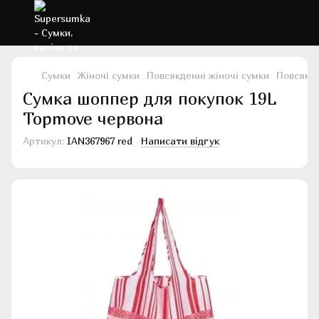
Сумки
Жіночі сумки
Повсякденні жіночі сумки
Повсякд
Сумка шоппер для покупок 19L
Topmove червона
Артикул:
IAN367967 red
Написати відгук