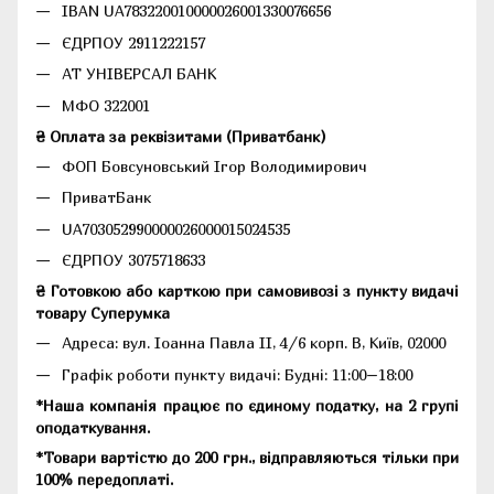
IBAN UA783220010000026001330076656
ЄДРПОУ 2911222157
АТ УНІВЕРСАЛ БАНК
МФО 322001
₴ Оплата за реквізитами (Приватбанк)
ФОП Бовсуновський Ігор Володимирович
ПриватБанк
UA703052990000026000015024535
ЄДРПОУ 3075718633
₴ Готовкою або карткою при самовивозі з пункту видачі
товару Суперумка
Адреса:
вул. Іоанна Павла II, 4/6 корп. В, Київ, 02000
Графік роботи пункту видачі: Будні: 11:00–18:00
*Наша компанія працює по єдиному податку, на 2 групі
оподаткування.
*Товари вартістю до 200 грн., відправляються тільки при
100% передоплаті.