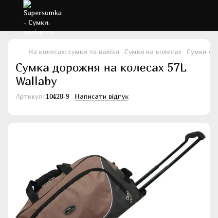
На колесах: сумки та валізи
Сумки на колесах
Сумки на 
Сумка дорожня на колесах 57L
Wallaby
Артикул:
10428-9
Написати відгук