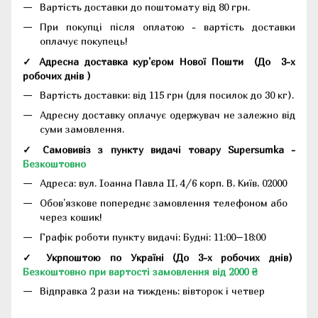
Вартість доставки до поштомату від 80 грн.
При покупці після оплатою - вартість доставки
оплачує покупець!
✓ Адресна доставка кур'єром Нової Пошти
(До
3-х
робочих днів
)
Вартість доставки: від 115 грн (для посилок до 30 кг).
Адресну доставку оплачує одержувач не залежно від
суми замовлення.
✓ Самовивіз з пункту видачі товару Supersumka -
Безкоштовно
Адреса:
вул. Іоанна Павла II, 4/6 корп. В, Київ, 02000
Обов'язкове попереднє замовлення телефоном або
через кошик!
Графік роботи пункту видачі: Будні: 11:00–18:00
✓ Укрпоштою по Україні (До 3-х робочих днів)
Безкоштовно при вартості замовлення від 2000 ₴
Відправка 2 рази на тиждень: вівторок і четвер