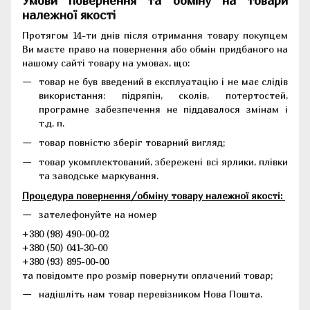
Умови повернення та обміну на товари
належної якості
Протягом 14-ти днів після отримання товару покупцем
Ви маєте право на повернення або обмін придбаного на
нашому сайті товару на умовах, що:
товар не був введений в експлуатацію і не має слідів
використання: підряпін, сколів, потертостей,
програмне забезпечення не піддавалося змінам і
т.д. п.
товар повністю зберіг товарний вигляд;
товар укомплектований, збережені всі ярлики, плівки
та заводське маркування.
Процедура повернення/обміну товару належної якості:
зателефонуйте на номер
+380 (98) 490-00-02
+380 (50) 041-30-00
+380 (93) 895-00-00
та повідомте про розмір повернути оплачений товар;
надішліть нам товар перевізником Нова Пошта.