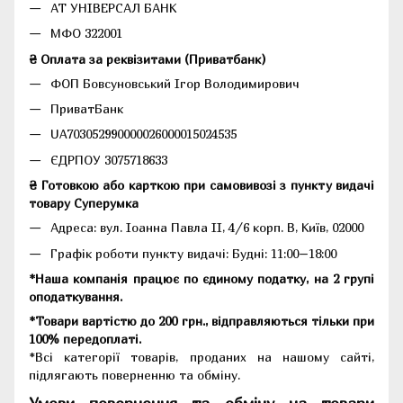
АТ УНІВЕРСАЛ БАНК
МФО 322001
₴ Оплата за реквізитами (Приватбанк)
ФОП Бовсуновський Ігор Володимирович
ПриватБанк
UA703052990000026000015024535
ЄДРПОУ 3075718633
₴ Готовкою або карткою при самовивозі з пункту видачі
товару Суперумка
Адреса:
вул. Іоанна Павла II, 4/6 корп. В, Київ, 02000
Графік роботи пункту видачі: Будні: 11:00–18:00
*Наша компанія працює по єдиному податку, на 2 групі
оподаткування.
*Товари вартістю до 200 грн., відправляються тільки при
100% передоплаті.
*Всі категорії товарів, проданих на нашому сайті,
підлягають поверненню та обміну.