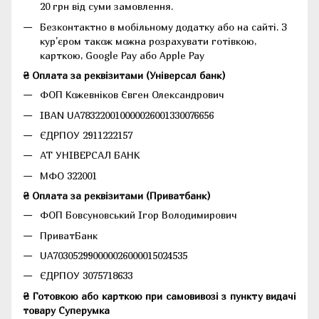
20 грн від суми замовлення.
Безконтактно в мобільному додатку або на сайті.
З
кур'єром також можна розрахувати готівкою,
карткою, Google Pay або Apple Pay
₴ Оплата за реквізитами (Універсал банк)
ФОП Кожевніков Євген Олександрович
IBAN UA783220010000026001330076656
ЄДРПОУ 2911222157
АТ УНІВЕРСАЛ БАНК
МФО 322001
₴ Оплата за реквізитами (Приватбанк)
ФОП Бовсуновський Ігор Володимирович
ПриватБанк
UA703052990000026000015024535
ЄДРПОУ 3075718633
₴ Готовкою або карткою при самовивозі з пункту видачі
товару Суперумка