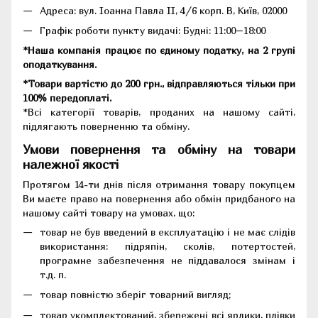
Адреса:
вул. Іоанна Павла II, 4/6 корп. В, Київ, 02000
Графік роботи пункту видачі: Будні: 11:00–18:00
*Наша компанія працює по єдиному податку, на 2 групі
оподаткування.
*Товари вартістю до 200 грн., відправляються тільки при
100% передоплаті.
*Всі категорії товарів, проданих на нашому сайті,
підлягають поверненню та обміну.
Умови повернення та обміну на товари
належної якості
Протягом 14-ти днів після отримання товару покупцем
Ви маєте право на повернення або обмін придбаного на
нашому сайті товару на умовах, що:
товар не був введений в експлуатацію і не має слідів
використання: підряпін, сколів, потертостей,
програмне забезпечення не піддавалося змінам і
т.д. п.
товар повністю зберіг товарний вигляд;
товар укомплектований, збережені всі ярлики, плівки