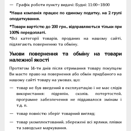
Графік роботи пункту видачі: Будні: 11:00–18:00
*Наша компанія працює по єдиному податку, на 2 групі
оподаткування.
*Товари вартістю до 200 грн., відправляються тільки при
100% передоплаті.
*Всі категорії товарів, проданих на нашому сайті,
підлягають поверненню та обміну.
Умови повернення та обміну на товари
належної якості
Протягом 14-ти днів після отримання товару покупцем
Ви маєте право на повернення або обмін придбаного на
нашому сайті товару на умовах, що:
товар не був введений в експлуатацію і не має слідів
використання: підряпін, сколів, потертостей,
програмне забезпечення не піддавалося змінам і
т.д. п.
товар повністю зберіг товарний вигляд;
товар укомплектований, збережені всі ярлики, плівки
та заводське маркування.