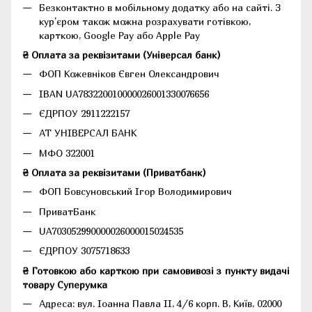
Безконтактно в мобільному додатку або на сайті.
З
кур'єром також можна розрахувати готівкою,
карткою, Google Pay або Apple Pay
₴ Оплата за реквізитами (Універсал банк)
ФОП Кожевніков Євген Олександрович
IBAN UA783220010000026001330076656
ЄДРПОУ 2911222157
АТ УНІВЕРСАЛ БАНК
МФО 322001
₴ Оплата за реквізитами (Приватбанк)
ФОП Бовсуновський Ігор Володимирович
ПриватБанк
UA703052990000026000015024535
ЄДРПОУ 3075718633
₴ Готовкою або карткою при самовивозі з пункту видачі
товару Суперумка
Адреса:
вул. Іоанна Павла II, 4/6 корп. В, Київ, 02000