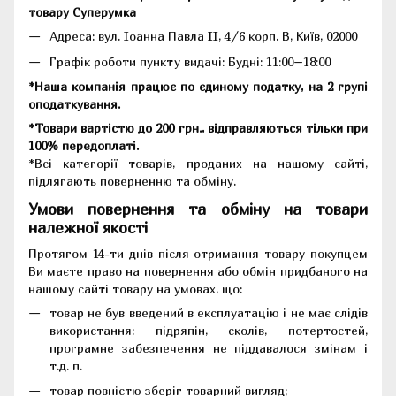
товару Суперумка
Адреса:
вул. Іоанна Павла II, 4/6 корп. В, Київ, 02000
Графік роботи пункту видачі: Будні: 11:00–18:00
*Наша компанія працює по єдиному податку, на 2 групі
оподаткування.
*Товари вартістю до 200 грн., відправляються тільки при
100% передоплаті.
*Всі категорії товарів, проданих на нашому сайті,
підлягають поверненню та обміну.
Умови повернення та обміну на товари
належної якості
Протягом 14-ти днів після отримання товару покупцем
Ви маєте право на повернення або обмін придбаного на
нашому сайті товару на умовах, що:
товар не був введений в експлуатацію і не має слідів
використання: підряпін, сколів, потертостей,
програмне забезпечення не піддавалося змінам і
т.д. п.
товар повністю зберіг товарний вигляд;