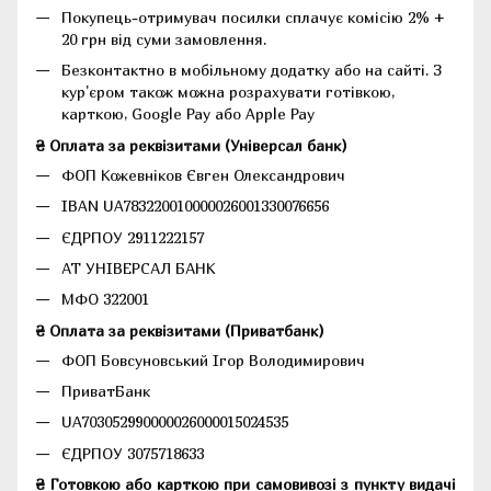
Покупець-отримувач посилки сплачує комісію 2% +
20 грн від суми замовлення.
Безконтактно в мобільному додатку або на сайті.
З
кур'єром також можна розрахувати готівкою,
карткою, Google Pay або Apple Pay
₴ Оплата за реквізитами (Універсал банк)
ФОП Кожевніков Євген Олександрович
IBAN UA783220010000026001330076656
ЄДРПОУ 2911222157
АТ УНІВЕРСАЛ БАНК
МФО 322001
₴ Оплата за реквізитами (Приватбанк)
ФОП Бовсуновський Ігор Володимирович
ПриватБанк
UA703052990000026000015024535
ЄДРПОУ 3075718633
₴ Готовкою або карткою при самовивозі з пункту видачі