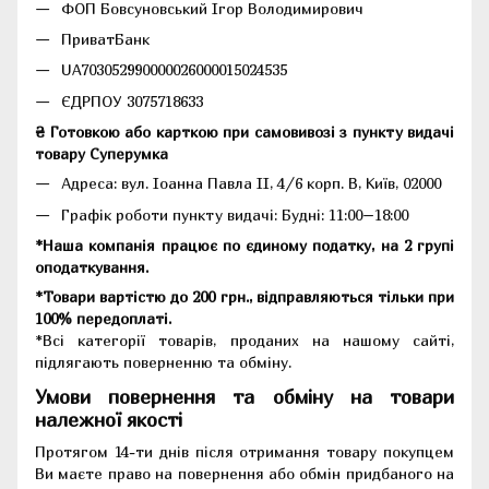
ФОП Бовсуновський Ігор Володимирович
ПриватБанк
UA703052990000026000015024535
ЄДРПОУ 3075718633
₴ Готовкою або карткою при самовивозі з пункту видачі
товару Суперумка
Адреса:
вул. Іоанна Павла II, 4/6 корп. В, Київ, 02000
Графік роботи пункту видачі: Будні: 11:00–18:00
*Наша компанія працює по єдиному податку, на 2 групі
оподаткування.
*Товари вартістю до 200 грн., відправляються тільки при
100% передоплаті.
*Всі категорії товарів, проданих на нашому сайті,
підлягають поверненню та обміну.
Умови повернення та обміну на товари
належної якості
Протягом 14-ти днів після отримання товару покупцем
Ви маєте право на повернення або обмін придбаного на