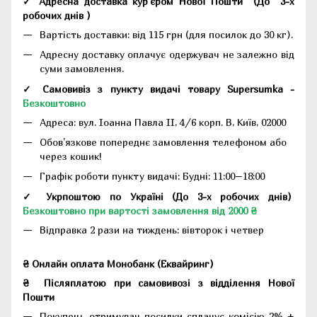
✓ Адресна доставка кур'єром Нової Пошти
(До
3-х
робочих днів
)
Вартість доставки: від 115 грн (для посилок до 30 кг).
Адресну доставку оплачує одержувач не залежно від
суми замовлення.
✓ Самовивіз з пункту видачі товару Supersumka -
Безкоштовно
Адреса:
вул. Іоанна Павла II, 4/6 корп. В, Київ, 02000
Обов'язкове попереднє замовлення телефоном або
через кошик!
Графік роботи пункту видачі: Будні: 11:00–18:00
✓ Укрпоштою по Україні (До 3-х робочих днів)
Безкоштовно при вартості замовлення від 2000 ₴
Відправка 2 рази на тиждень: вівторок і четвер
₴ Онлайн оплата Монобанк (Еквайринг)
₴
Післяплатою при самовивозі з відділення Нової
Пошти
Покупець-отримувач посилки сплачує комісію 2% +