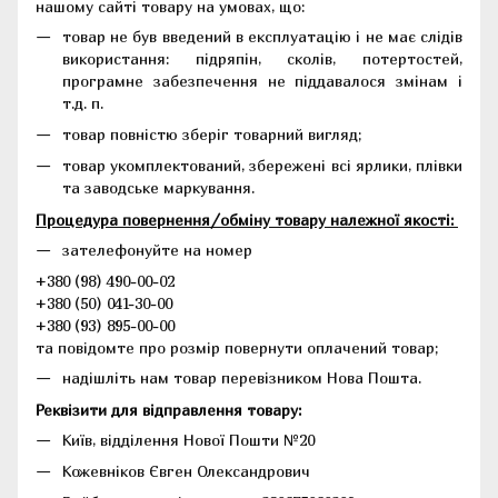
нашому сайті товару на умовах, що:
товар не був введений в експлуатацію і не має слідів
використання: підряпін, сколів, потертостей,
програмне забезпечення не піддавалося змінам і
т.д. п.
товар повністю зберіг товарний вигляд;
товар укомплектований, збережені всі ярлики, плівки
та заводське маркування.
Процедура повернення/обміну товару належної якості:
зателефонуйте на номер
+380 (98) 490-00-02
+380 (50) 041-30-00
+380 (93) 895-00-00
та повідомте про розмір повернути оплачений товар;
надішліть нам товар перевізником Нова Пошта.
Реквізити для відправлення товару:
Київ, відділення Нової Пошти №20
Кожевніков Євген Олександрович