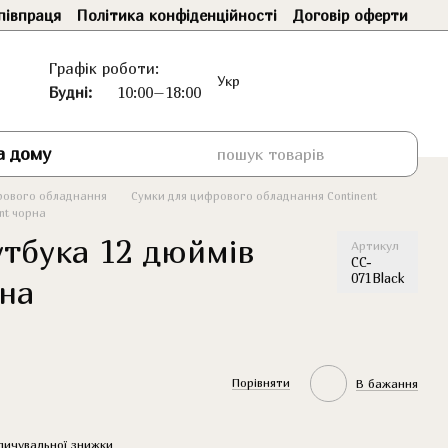
півпраця
Політика конфіденційності
Договір оферти
Графік роботи:
Укр
Будні:
10:00–18:00
а дому
рового обладнання
Сумки для цифрового обладнання Continent
nt чорна
утбука 12 дюймів
Артикул
CC-
071Black
рна
Порівняти
В бажання
пичувальної знижки