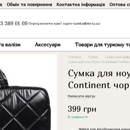
а
Обмін та повернення
Контактна інформація
Оптова с
3 389 01 09
super-sumka@meta.ua
Передзвонити вам?
а валізи
Аксесуари
Товари для туризму т
Головна
Сумки
Сумки для циф
Сумка для ноутбука 12 дюймів Contine
Сумка для но
Continent чо
Написати відгук
399 грн
В наявності
%
Увійти
для відображення нако