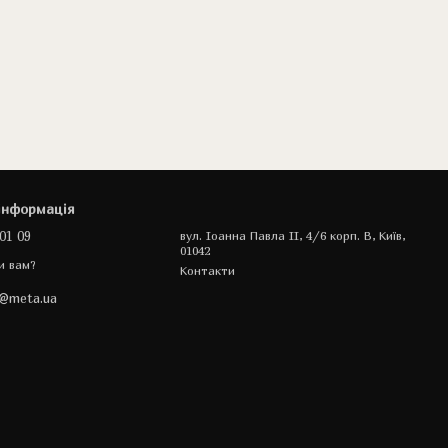
інформація
01 09
вул. Іоанна Павла II, 4/6 корп. В, Київ,
01042
и вам?
Контакти
a@meta.ua