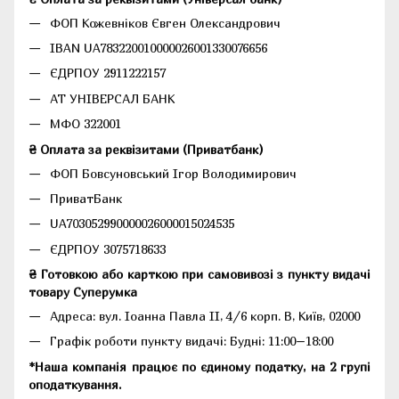
ФОП Кожевніков Євген Олександрович
IBAN UA783220010000026001330076656
ЄДРПОУ 2911222157
АТ УНІВЕРСАЛ БАНК
МФО 322001
₴ Оплата за реквізитами (Приватбанк)
ФОП Бовсуновський Ігор Володимирович
ПриватБанк
UA703052990000026000015024535
ЄДРПОУ 3075718633
₴ Готовкою або карткою при самовивозі з пункту видачі
товару Суперумка
Адреса:
вул. Іоанна Павла II, 4/6 корп. В, Київ, 02000
Графік роботи пункту видачі: Будні: 11:00–18:00
*Наша компанія працює по єдиному податку, на 2 групі
оподаткування.