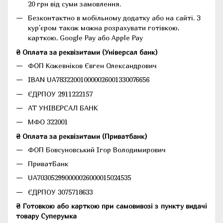
20 грн від суми замовлення.
Безконтактно в мобільному додатку або на сайті.
З
кур'єром також можна розрахувати готівкою,
карткою, Google Pay або Apple Pay
₴ Оплата за реквізитами (Універсал банк)
ФОП Кожевніков Євген Олександрович
IBAN UA783220010000026001330076656
ЄДРПОУ 2911222157
АТ УНІВЕРСАЛ БАНК
МФО 322001
₴ Оплата за реквізитами (Приватбанк)
ФОП Бовсуновський Ігор Володимирович
ПриватБанк
UA703052990000026000015024535
ЄДРПОУ 3075718633
₴ Готовкою або карткою при самовивозі з пункту видачі
товару Суперумка