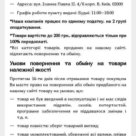
Адреса:
вул. Іоанна Павла II, 4/6 корп. В, Київ, 02000
Графік роботи пункту видачі: Будні: 11:00–18:00
*Наша компанія працює по єдиному податку, на 2 групі
оподаткування.
*Товари вартістю до 200 грн., відправляються тільки при
100% передоплаті.
*Всі категорії товарів, проданих на нашому сайті,
підлягають поверненню та обміну.
Умови повернення та обміну на товари
належної якості
Протягом 14-ти днів після отримання товару покупцем
Ви маєте право на повернення або обмін придбаного на
нашому сайті товару на умовах, що:
товар не був введений в експлуатацію і не має слідів
використання: підряпін, сколів, потертостей,
програмне забезпечення не піддавалося змінам і
т.д. п.
товар повністю зберіг товарний вигляд;
товар укомплектований, збережені всі ярлики, плівки