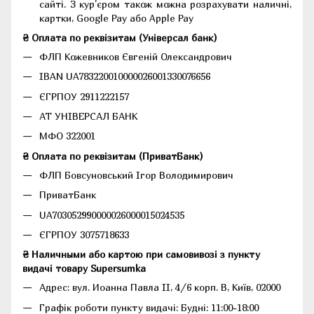
сайті. З кур'єром також можна розрахувати наличні,
картки, Google Pay або Apple Pay
₴ Оплата по реквізитам (Універсал банк)
ФЛП Кожевников Євгеній Олександрович
IBAN UA783220010000026001330076656
ЄГРПОУ 2911222157
АТ УНІВЕРСАЛ БАНК
МФО 322001
₴ Оплата по реквізитам (ПриватБанк)
ФЛП Бовсуновський Ігор Володимирович
ПриватБанк
UA703052990000026000015024535
ЄГРПОУ 3075718633
₴ Наличными або картою при самовивозі з пункту
видачі товару Supersumka
Адрес: вул. Иоанна Павла II, 4/6 корп. В, Київ, 02000
Графік роботи пункту видачі: Будні: 11:00-18:00