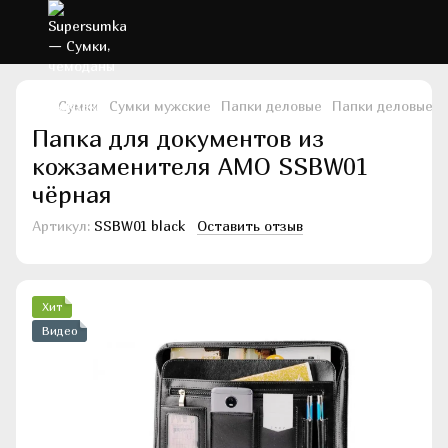
Сумки
Сумки мужские
Папки деловые
Папки деловые 
Папка для документов из
кожзаменителя AMO SSBW01
чёрная
Артикул:
SSBW01 black
Оставить отзыв
Хит
Видео