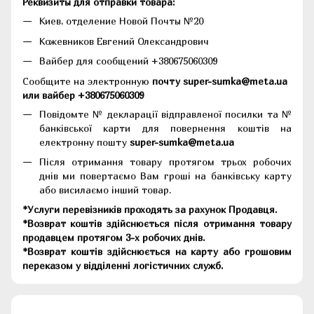
Реквизиты для отправки товара:
Киев, отделение Новой Почты №20
Кожевников Евгений Олександрович
Вайбер для сообщений +380675060309
Сообщите на электронную
почту super-sumka@meta.ua
или вайбер +380675060309
Повідомте № декларації відправленої посилки та №
банківської карти для повернення коштів на
електронну пошту
super-sumka@meta.ua
Після отримання товару протягом трьох робочих
днів ми повертаємо Вам гроші на банківську карту
або висилаємо інший товар.
*Услуги перевізників проходять за рахунок Продавця.
*Возврат коштів здійснюється після отримання товару
продавцем протягом 3-х робочих днів.
*Возврат коштів здійснюється на карту або грошовим
переказом у відділенні логістичних служб.