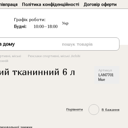
півпраця
Політика конфіденційності
Договір оферти
Графік роботи:
Укр
Будні:
10:00–18:00
а дому
тивні, міські
Рюкзаки спортивні, міські Jielshi
 синій
ий тканинний 6 л
Артикул
LAN7701
blue
Порівняти
В бажання
пичувальної знижки