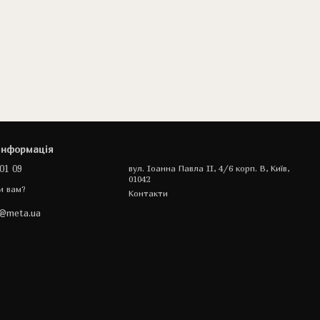
інформація
01 09
вул. Іоанна Павла II, 4/6 корп. В, Київ,
01042
и вам?
Контакти
a@meta.ua