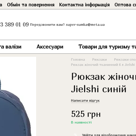
а
Обмін та повернення
Контактна інформація
Оптова с
3 389 01 09
super-sumka@meta.ua
Передзвонити вам?
а валізи
Аксесуари
Товари для туризму т
Головна
Рюкзаки
Рюкзаки спор
Рюкзак жіночий тканинний 6 л Jielshi
Рюкзак жіноч
Jielshi синій
Написати відгук
525 грн
В наявності
%
Увійти
для відображення нако