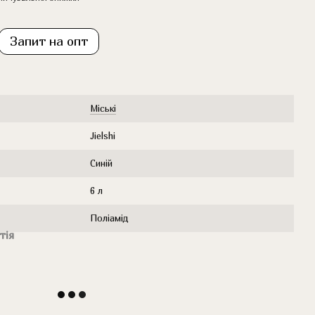
Запит на опт
Міські
Jielshi
Синій
6 л
Поліамід
тія