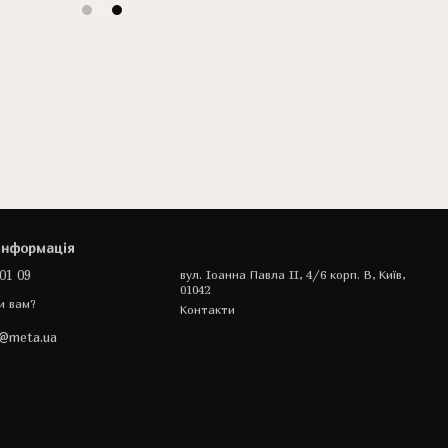
інформація
01 09
вул. Іоанна Павла II, 4/6 корп. В, Київ,
01042
и вам?
Контакти
a@meta.ua