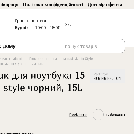
півпраця
Політика конфіденційності
Договір оферти
Графік роботи:
Укр
Будні:
10:00–18:00
а дому
тивні, міські
Рюкзаки спортивні, міські Live in Style
 Live in style чорний, 15L
ак для ноутбука 15
Артикул
4061461065034
n style чорний, 15L
Порівняти
В бажання
пичувальної знижки