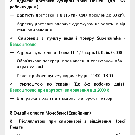
✓ Адресна доставка кур'єром Нової Пошти
(До
3-х
робочих днів
)
Вартість доставки: від 115 грн (для посилок до 30 кг).
Адресну доставку оплачує одержувач не залежно від
суми замовлення.
✓ Самовивіз з пункту видачі товару Supersumka -
Безкоштовно
Адреса:
вул. Іоанна Павла II, 4/6 корп. В, Київ, 02000
Обов'язкове попереднє замовлення телефоном або
через кошик!
Графік роботи пункту видачі: Будні: 11:00–18:00
✓ Укрпоштою по Україні (До 3-х робочих днів)
Безкоштовно при вартості замовлення від 2000 ₴
Відправка 2 рази на тиждень: вівторок і четвер
₴ Онлайн оплата Монобанк (Еквайринг)
₴
Післяплатою при самовивозі з відділення Нової
Пошти