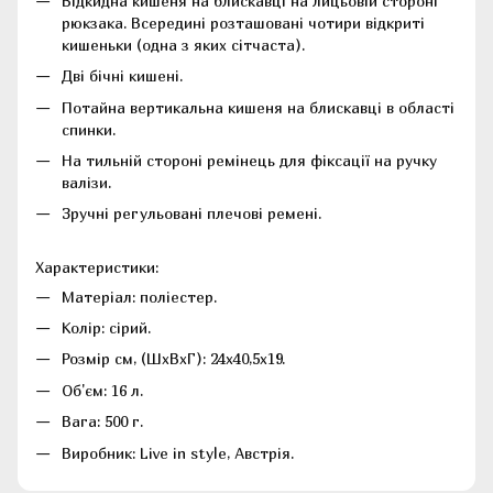
Відкидна кишеня на блискавці на лицьовій стороні
рюкзака. Всередині розташовані чотири відкриті
кишеньки (одна з яких сітчаста).
Дві бічні кишені.
Потайна вертикальна кишеня на блискавці в області
спинки.
На тильній стороні ремінець для фіксації на ручку
валізи.
Зручні регульовані плечові ремені.
Характеристики:
Матеріал: поліестер.
Колір: сірий.
Розмір см, (ШхВхГ): 24х40,5х19.
Об'єм: 16 л.
Вага: 500 г.
Виробник: Live in style, Австрія.