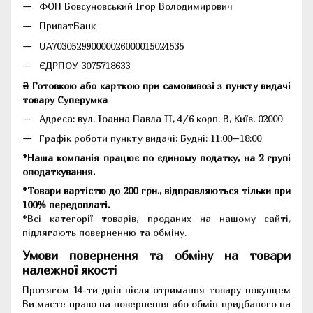
ФОП Бовсуновський Ігор Володимирович
ПриватБанк
UA703052990000026000015024535
ЄДРПОУ 3075718633
₴ Готовкою або карткою при самовивозі з пункту видачі
товару Суперумка
Адреса:
вул. Іоанна Павла II, 4/6 корп. В, Київ, 02000
Графік роботи пункту видачі: Будні: 11:00–18:00
*Наша компанія працює по єдиному податку, на 2 групі
оподаткування.
*Товари вартістю до 200 грн., відправляються тільки при
100% передоплаті.
*Всі категорії товарів, проданих на нашому сайті,
підлягають поверненню та обміну.
Умови повернення та обміну на товари
належної якості
Протягом 14-ти днів після отримання товару покупцем
Ви маєте право на повернення або обмін придбаного на