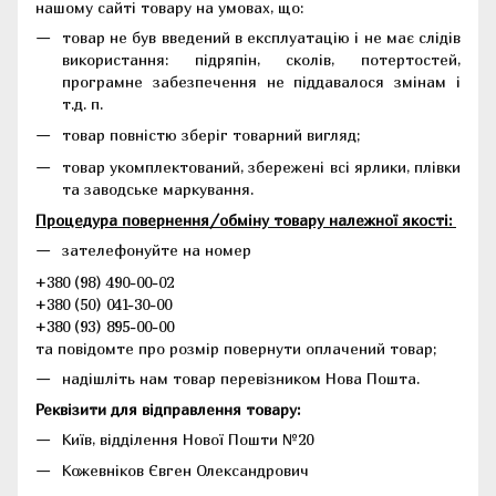
нашому сайті товару на умовах, що:
товар не був введений в експлуатацію і не має слідів
використання: підряпін, сколів, потертостей,
програмне забезпечення не піддавалося змінам і
т.д. п.
товар повністю зберіг товарний вигляд;
товар укомплектований, збережені всі ярлики, плівки
та заводське маркування.
Процедура повернення/обміну товару належної якості:
зателефонуйте на номер
+380 (98) 490-00-02
+380 (50) 041-30-00
+380 (93) 895-00-00
та повідомте про розмір повернути оплачений товар;
надішліть нам товар перевізником Нова Пошта.
Реквізити для відправлення товару:
Київ, відділення Нової Пошти №20
Кожевніков Євген Олександрович