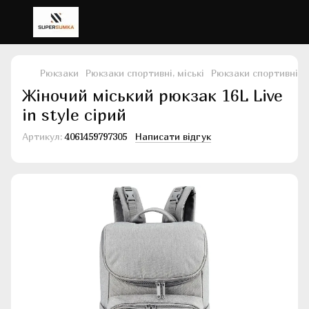
Рюкзаки
Рюкзаки спортивні, міські
Рюкзаки спортивні, мі
Жіночий міський рюкзак 16L Live
in style сірий
Артикул:
4061459797305
Написати відгук