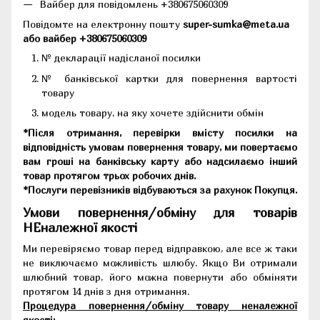
Вайбер для повідомлень +380675060309
Повідомте на електронну пошту
super-sumka@meta.ua
або вайбер +380675060309
№ декларації надісланої посилки
№ банківської картки для повернення вартості
товару
модель товару, на яку хочете здійснити обмін
*Після отримання, перевірки вмісту посилки на
відповідність умовам повернення товару, ми повертаємо
вам гроші на банківську карту або надсилаємо інший
товар протягом трьох робочих днів.
*Послуги перевізників відбуваються за рахунок Покупця.
Умови повернення/обміну для товарів
НЕналежної якості
Ми перевіряємо товар перед відправкою, але все ж таки
не виключаємо можливість шлюбу. Якщо Ви отримали
шлюбний товар, його можна повернути або обміняти
протягом 14 днів з дня отримання.
Процедура повернення/обміну товару неналежної
якості: