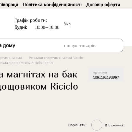
півпраця
Політика конфіденційності
Договір оферти
Графік роботи:
Укр
Будні:
10:00–18:00
а дому
тивні, міські
Рюкзаки спортивні, міські Riciclo
икла з дощовиком Riciclo чорна
 магнітах на бак
Артикул
4061461490867
дощовиком Riciclo
Порівняти
В бажання