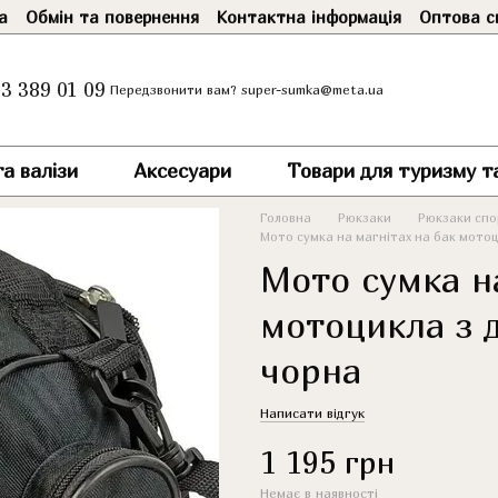
а
Обмін та повернення
Контактна інформація
Оптова с
3 389 01 09
super-sumka@meta.ua
Передзвонити вам?
а валізи
Аксесуари
Товари для туризму т
Головна
Рюкзаки
Рюкзаки спор
Мото сумка на магнітах на бак мотоц
Мото сумка на
мотоцикла з 
чорна
Написати відгук
1 195 грн
Немає в наявності