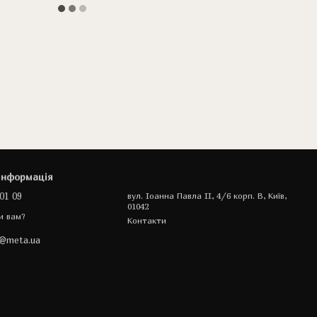
інформація
01 09
вул. Іоанна Павла II, 4/6 корп. В, Київ,
01042
и вам?
Контакти
a@meta.ua