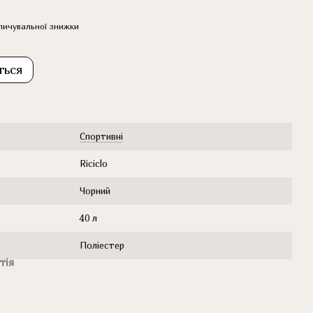
пичувальної знижки
ться
Cпортивні
Riciclo
Чорний
40 л
Поліестер
тія