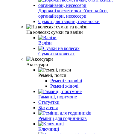
Дорожні косметички, б'юті кейси,
органайзери, несессери
Сумки для тварин, переноски
На колесах: сумки та валізи
Валізи
Сумки на колесах
Аксесуари
Ремені, пояси
Ремені чоловічі
Ремені жіночі
Гаманці, портмоне
Статуетки
Біжутерія
Ремінці для годинників
Ключниці