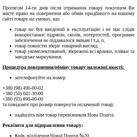
Протягом 14-ти днів після отримання товару покупцем Ви
маєте право на повернення або обмін придбаного на нашому
сайті товару на умовах, що:
товар не був введений в експлуатацію і не має слідів
використання: підряпін, сколів, потертостей, програмне
забезпечення не піддавалося змінам і т.д. п.
товар повністю зберіг товарний вигляд;
товар укомплектований, збережені всі ярлики, плівки та
заводське маркування.
Процедура повернення/обміну товару належної якості:
зателефонуйте на номер
+380 (98) 490-00-02
+380 (50) 041-30-00
+380 (93) 895-00-00
та повідомте про розмір повернути оплачений товар;
надішліть нам товар перевізником Нова Пошта.
Реквізити для відправлення товару:
Київ, відділення Нової Пошти №20