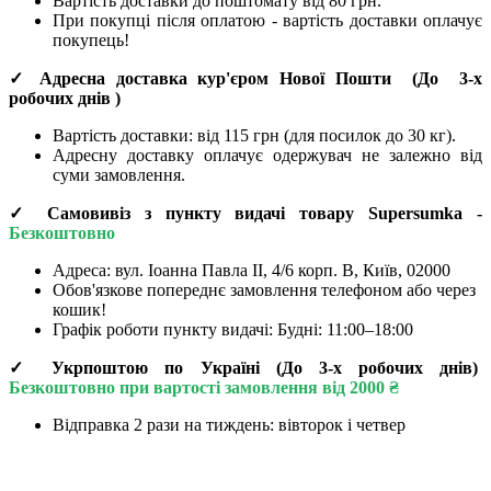
Вартість доставки до поштомату від 80 грн.
При покупці після оплатою - вартість доставки оплачує
покупець!
✓ Адресна доставка кур'єром Нової Пошти
(До
3-х
робочих днів
)
Вартість доставки: від 115 грн (для посилок до 30 кг).
Адресну доставку оплачує одержувач не залежно від
суми замовлення.
✓ Самовивіз з пункту видачі товару Supersumka -
Безкоштовно
Адреса:
вул. Іоанна Павла II, 4/6 корп. В, Київ, 02000
Обов'язкове попереднє замовлення телефоном або через
кошик!
Графік роботи пункту видачі: Будні: 11:00–18:00
✓ Укрпоштою по Україні (До 3-х робочих днів)
Безкоштовно при вартості замовлення від 2000 ₴
Відправка 2 рази на тиждень: вівторок і четвер