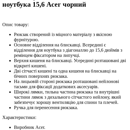
ноутбука 15,6 Acer чорний
Опис товару:
Рюкзак створений із міцного матеріалу з якісною
фурнітурою.
Основне відділення на блискавці. Всередині є
відділення для ноутбука з діагоналлю до 15,6 дюймів з
ремінцем фіксатором на липучці.
Верхня кишеня на блискавці. Усередині розташовані дві
відкриті кишені.
Дві сітчасті кишені та одна кишеня на блискавці на
бічних поверхнях рюкзака.
На лицьовій стороні рюкзака розташовані нейлонові
тасьми для фіксації додаткових аксесуарів.
Широкі лямки, тильна частина рюкзака та внутрішні
частини лямок з дихального сітчастого нейлону, який
забезпечує хорошу вентиляцію для спини та плечей.
Ручка для перенесення рюкзака.
Характеристики:
Виробник Acer.