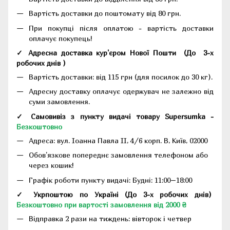
Вартість доставки до поштомату від 80 грн.
При покупці після оплатою - вартість доставки
оплачує покупець!
✓ Адресна доставка кур'єром Нової Пошти
(До
3-х
робочих днів
)
Вартість доставки: від 115 грн (для посилок до 30 кг).
Адресну доставку оплачує одержувач не залежно від
суми замовлення.
✓ Самовивіз з пункту видачі товару Supersumka -
Безкоштовно
Адреса:
вул. Іоанна Павла II, 4/6 корп. В, Київ, 02000
Обов'язкове попереднє замовлення телефоном або
через кошик!
Графік роботи пункту видачі: Будні: 11:00–18:00
✓ Укрпоштою по Україні (До 3-х робочих днів)
Безкоштовно при вартості замовлення від 2000 ₴
Відправка 2 рази на тиждень: вівторок і четвер