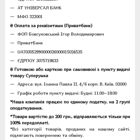
АТ УНІВЕРСАЛ БАНК
МФО 322001
₴ Оплата за реквізитами (Приватбанк)
ФОП Бовсуновський Ігор Володимирович
ПриватБанк
UA703052990000026000015024535
ЄДРПОУ 3075718633
₴ Готовкою або карткою при самовивозі з пункту видачі
товару Суперумка
Адреса:
вул. Іоанна Павла II, 4/6 корп. В, Київ, 02000
Графік роботи пункту видачі: Будні: 11:00–18:00
*Наша компанія працює по єдиному податку, на 2 групі
оподаткування.
*Товари вартістю до 200 грн., відправляються тільки при
100% передоплаті.
*Всі категорії товарів, проданих на нашому сайті,
підлягають поверненню та обміну.