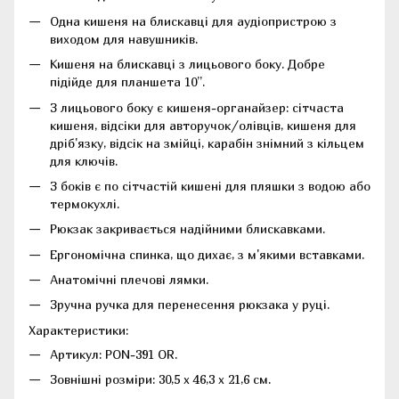
Одна кишеня на блискавці для аудіопристрою з
виходом для навушників.
Кишеня на блискавці з лицьового боку. Добре
підійде для планшета 10”.
З лицьового боку є кишеня-органайзер: сітчаста
кишеня, відсіки для авторучок/олівців, кишеня для
дріб'язку, відсік на змійці, карабін знімний з кільцем
для ключів.
З боків є по сітчастій кишені для пляшки з водою або
термокухлі.
Рюкзак закривається надійними блискавками.
Ергономічна спинка, що дихає, з м'якими вставками.
Анатомічні плечові лямки.
Зручна ручка для перенесення рюкзака у руці.
Характеристики:
Артикул: PON-391 OR.
Зовнішні розміри: 30,5 х 46,3 х 21,6 см.