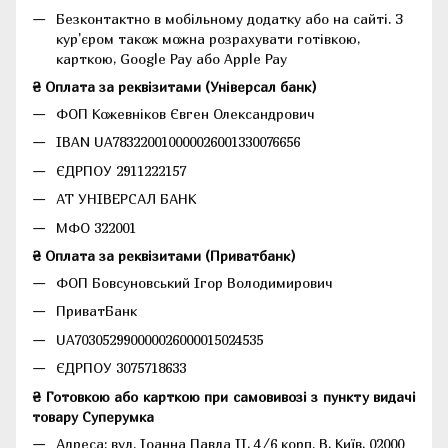
Безконтактно в мобільному додатку або на сайті.
З
кур'єром також можна розрахувати готівкою,
карткою, Google Pay або Apple Pay
₴ Оплата за реквізитами (Універсал банк)
ФОП Кожевніков Євген Олександрович
IBAN UA783220010000026001330076656
ЄДРПОУ 2911222157
АТ УНІВЕРСАЛ БАНК
МФО 322001
₴ Оплата за реквізитами (Приватбанк)
ФОП Бовсуновський Ігор Володимирович
ПриватБанк
UA703052990000026000015024535
ЄДРПОУ 3075718633
₴ Готовкою або карткою при самовивозі з пункту видачі
товару Суперумка
Адреса:
вул. Іоанна Павла II, 4/6 корп. В, Київ, 02000