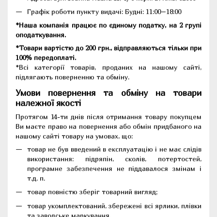
Графік роботи пункту видачі: Будні: 11:00–18:00
*Наша компанія працює по єдиному податку, на 2 групі
оподаткування.
*Товари вартістю до 200 грн., відправляються тільки при
100% передоплаті.
*Всі категорії товарів, проданих на нашому сайті,
підлягають поверненню та обміну.
Умови повернення та обміну на товари
належної якості
Протягом 14-ти днів після отримання товару покупцем
Ви маєте право на повернення або обмін придбаного на
нашому сайті товару на умовах, що:
товар не був введений в експлуатацію і не має слідів
використання: підряпін, сколів, потертостей,
програмне забезпечення не піддавалося змінам і
т.д. п.
товар повністю зберіг товарний вигляд;
товар укомплектований, збережені всі ярлики, плівки
та заводське маркування.