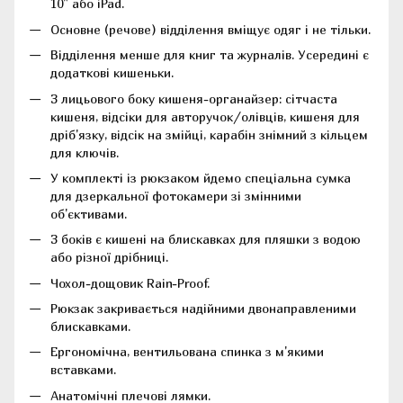
10" або iPad.
Основне (речове) відділення вміщує одяг і не тільки.
Відділення менше для книг та журналів. Усередині є
додаткові кишеньки.
З лицьового боку кишеня-органайзер: сітчаста
кишеня, відсіки для авторучок/олівців, кишеня для
дріб'язку, відсік на змійці, карабін знімний з кільцем
для ключів.
У комплекті із рюкзаком йдемо спеціальна сумка
для дзеркальної фотокамери зі змінними
об'єктивами.
З боків є кишені на блискавках для пляшки з водою
або різної дрібниці.
Чохол-дощовик Rain-Proof.
Рюкзак закривається надійними двонаправленими
блискавками.
Ергономічна, вентильована спинка з м'якими
вставками.
Анатомічні плечові лямки.