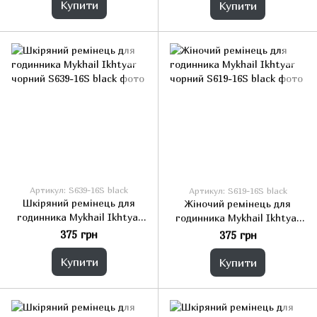
Купити
Купити
Артикул: S639-16S black
Артикул: S619-16S black
Шкіряний ремінець для
Жіночий ремінець для
годинника Mykhail Ikhtyar
годинника Mykhail Ikhtyar
чорний
чорний
375 грн
375 грн
Купити
Купити