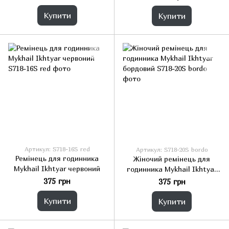
Купити
Купити
Артикул: S718-16S red
Артикул: S718-20S bordo
Ремінець для годинника
Жіночий ремінець для
Mykhail Ikhtyar червоний
годинника Mykhail Ikhtyar
бордовий
375 грн
375 грн
Купити
Купити