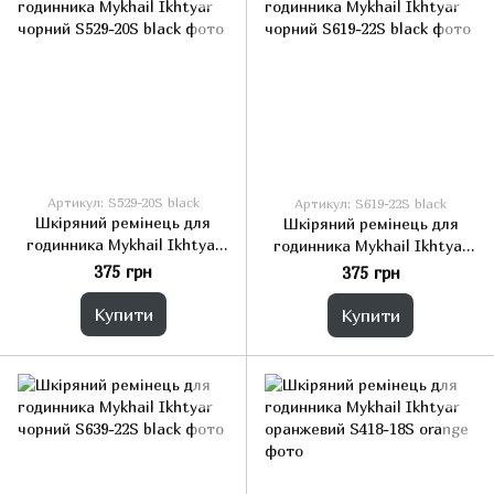
Артикул: S529-20S black
Артикул: S619-22S black
Шкіряний ремінець для
Шкіряний ремінець для
годинника Mykhail Ikhtyar
годинника Mykhail Ikhtyar
чорний
чорний
375 грн
375 грн
Купити
Купити