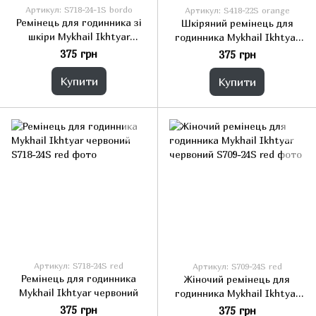
Артикул: S718-24-1S bordo
Артикул: S418-22S orange
Ремінець для годинника зі
Шкіряний ремінець для
шкіри Mykhail Ikhtyar
годинника Mykhail Ikhtyar
бордовий
помаранчевий
375 грн
375 грн
Купити
Купити
Артикул: S718-24S red
Артикул: S709-24S red
Ремінець для годинника
Жіночий ремінець для
Mykhail Ikhtyar червоний
годинника Mykhail Ikhtyar
червоний
375 грн
375 грн