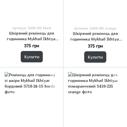
Артикул: S639-22S black
Артикул: S418-18S orange
Шкіряний ремінець для
Шкіряний ремінець для
годинника Mykhail Ikhtyar
годинника Mykhail Ikhtyar
чорний
оранжевий
375 грн
375 грн
Купити
Купити