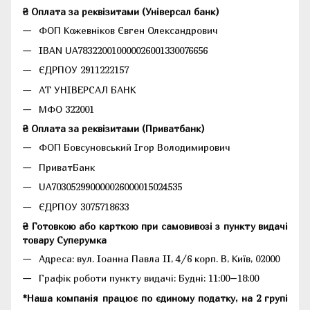
₴ Оплата за реквізитами (Універсал банк)
ФОП Кожевніков Євген Олександрович
IBAN UA783220010000026001330076656
ЄДРПОУ 2911222157
АТ УНІВЕРСАЛ БАНК
МФО 322001
₴ Оплата за реквізитами (Приватбанк)
ФОП Бовсуновський Ігор Володимирович
ПриватБанк
UA703052990000026000015024535
ЄДРПОУ 3075718633
₴ Готовкою або карткою при самовивозі з пункту видачі
товару Суперумка
Адреса:
вул. Іоанна Павла II, 4/6 корп. В, Київ, 02000
Графік роботи пункту видачі: Будні: 11:00–18:00
*Наша компанія працює по єдиному податку, на 2 групі