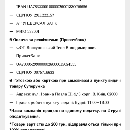
IBAN UA783220010000026001330076656
ЄДРПОУ 2911222157
АТ УНІВЕРСАЛ БАНК
МФО 322001
₴ Оплата за реквізитами (Приватбанк)
ФОП Бовсуновський Ігор Володимирович
ПриватБанк
UA703052990000026000015024535
ЄДРПОУ 3075718633
₴ Готовкою або карткою при самовивозі з пункту видачі
товару Суперумка
Адреса:
вул. Іоанна Павла II, 4/6 корп. В, Київ, 02000
Графік роботи пункту видачі: Будні: 11:00–18:00
*Наша компанія працює по єдиному податку, на 2 групі
оподаткування.
*Товари вартістю до 200 грн., відправляються тільки при
100% передоплаті.