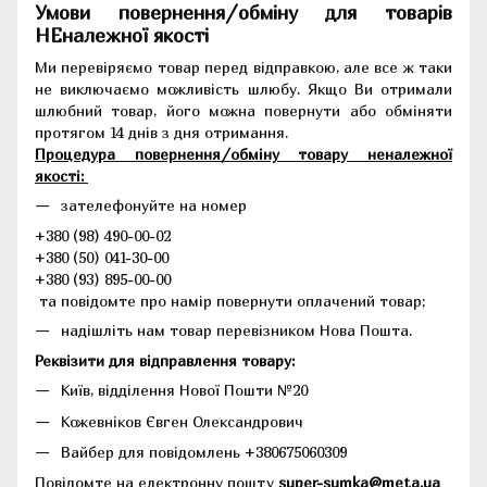
Умови повернення/обміну для товарів
НЕналежної якості
Ми перевіряємо товар перед відправкою, але все ж таки
не виключаємо можливість шлюбу. Якщо Ви отримали
шлюбний товар, його можна повернути або обміняти
протягом 14 днів з дня отримання.
Процедура повернення/обміну товару неналежної
якості:
зателефонуйте на номер
+380 (98) 490-00-02
+380 (50) 041-30-00
+380 (93) 895-00-00
та повідомте про намір повернути оплачений товар;
надішліть нам товар перевізником Нова Пошта.
Реквізити для відправлення товару:
Київ, відділення Нової Пошти №20
Кожевніков Євген Олександрович
Вайбер для повідомлень +380675060309
Повідомте на електронну пошту
super-sumka@meta.ua