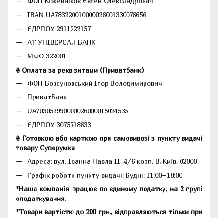
ФОП Кожевніков Євген Олександрович
IBAN UA783220010000026001330076656
ЄДРПОУ 2911222157
АТ УНІВЕРСАЛ БАНК
МФО 322001
₴ Оплата за реквізитами (Приватбанк)
ФОП Бовсуновський Ігор Володимирович
ПриватБанк
UA703052990000026000015024535
ЄДРПОУ 3075718633
₴ Готовкою або карткою при самовивозі з пункту видачі
товару Суперумка
Адреса:
вул. Іоанна Павла II, 4/6 корп. В, Київ, 02000
Графік роботи пункту видачі: Будні: 11:00–18:00
*Наша компанія працює по єдиному податку, на 2 групі
оподаткування.
*Товари вартістю до 200 грн., відправляються тільки при