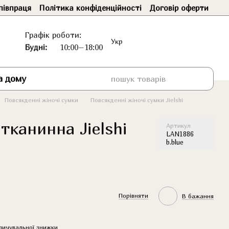
півпраця
Політика конфіденційності
Договір оферти
Графік роботи:
Укр
Будні:
10:00–18:00
а дому
Повсякденні жіночі сумки
Повсякденні жіночі сумки Jielshi
тканинна Jielshi
Артикул
LAN1886
b.blue
Порівняти
В бажання
пичувальної знижки