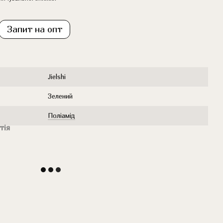
Запит на опт
Jielshi
Зелений
Поліамід
тія