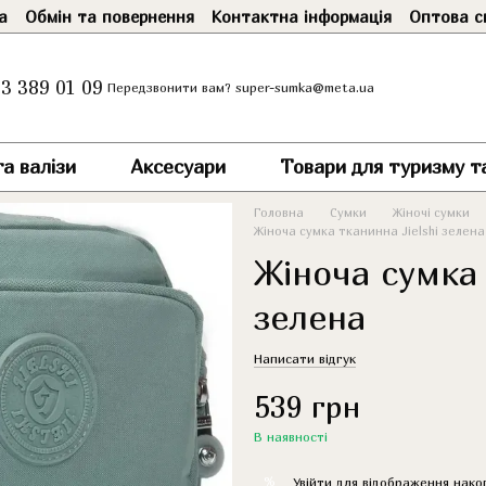
а
Обмін та повернення
Контактна інформація
Оптова с
3 389 01 09
super-sumka@meta.ua
Передзвонити вам?
а валізи
Аксесуари
Товари для туризму т
Головна
Сумки
Жіночі сумки
Жіноча сумка тканинна Jielshi зелена
Жіноча сумка 
зелена
Написати відгук
539 грн
В наявності
%
Увійти
для відображення нако