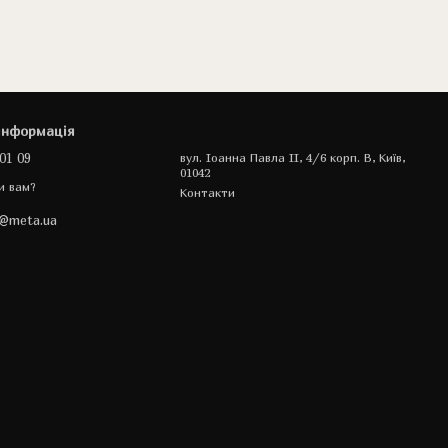
інформація
01 09
вул. Іоанна Павла II, 4/6 корп. В, Київ,
01042
и вам?
Контакти
a@meta.ua