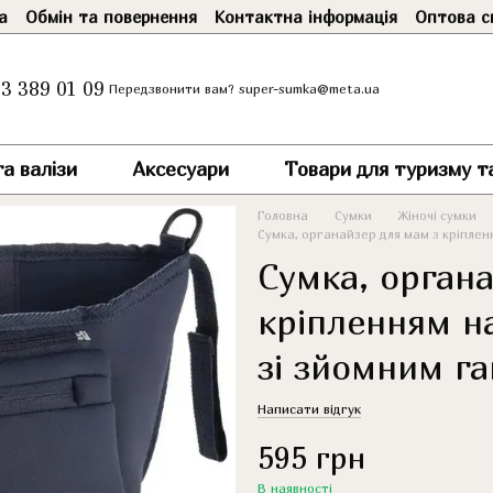
а
Обмін та повернення
Контактна інформація
Оптова с
3 389 01 09
super-sumka@meta.ua
Передзвонити вам?
а валізи
Аксесуари
Товари для туризму т
Головна
Сумки
Жіночі сумки
Сумка, органайзер для мам з кріплен
Сумка, орган
кріпленням на
зі зйомним г
Написати відгук
595 грн
В наявності