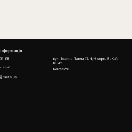
інформація
01 09
вул. Іоанна Павла II, 4/6 корп. В, Київ,
01042
и вам?
Контакти
a@meta.ua