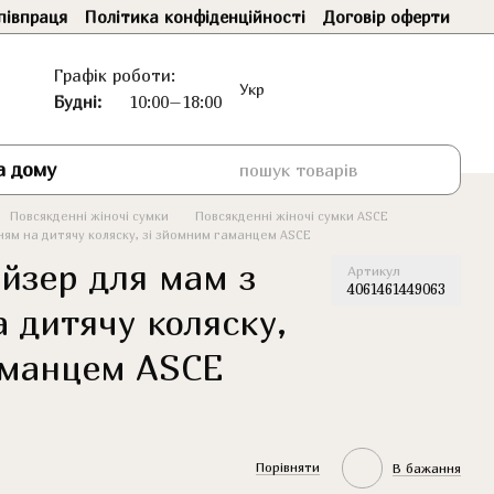
півпраця
Політика конфіденційності
Договір оферти
Графік роботи:
Укр
Будні:
10:00–18:00
а дому
Повсякденні жіночі сумки
Повсякденні жіночі сумки ASCE
ням на дитячу коляску, зі зйомним гаманцем ASCE
айзер для мам з
Артикул
4061461449063
 дитячу коляску,
аманцем ASCE
Порівняти
В бажання