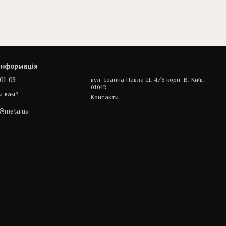
інформація
01 09
вул. Іоанна Павла II, 4/6 корп. В, Київ,
01042
и вам?
Контакти
a@meta.ua