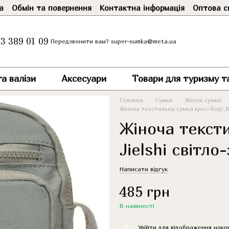
а
Обмін та повернення
Контактна інформація
Оптова с
3 389 01 09
super-sumka@meta.ua
Передзвонити вам?
а валізи
Аксесуари
Товари для туризму т
Головна
Сумки
Жіночі сумки
Жіноча текстильна сумка крос-боді Ji
Жіноча текст
Jielshi світло
Написати відгук
485 грн
В наявності
%
Увійти
для відображення нако