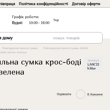
півпраця
Політика конфіденційності
Договір оферти
Графік роботи:
Укр
Будні:
10:00–18:00
а дому
Повсякденні жіночі сумки
Повсякденні жіночі сумки Jielshi
elshi світло-зелена
ильна сумка крос-боді
Артикул
LANC23
b.blue
-зелена
Порівняти
В бажання
пичувальної знижки