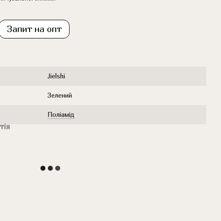
Запит на опт
Jielshi
Зелений
Поліамід
тія