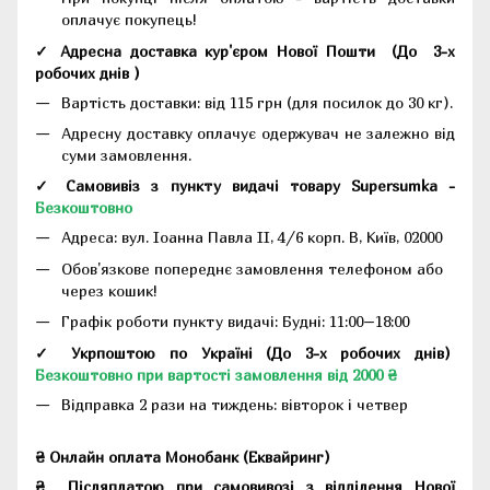
оплачує покупець!
✓ Адресна доставка кур'єром Нової Пошти
(До
3-х
робочих днів
)
Вартість доставки: від 115 грн (для посилок до 30 кг).
Адресну доставку оплачує одержувач не залежно від
суми замовлення.
✓ Самовивіз з пункту видачі товару Supersumka -
Безкоштовно
Адреса:
вул. Іоанна Павла II, 4/6 корп. В, Київ, 02000
Обов'язкове попереднє замовлення телефоном або
через кошик!
Графік роботи пункту видачі: Будні: 11:00–18:00
✓ Укрпоштою по Україні (До 3-х робочих днів)
Безкоштовно при вартості замовлення від 2000 ₴
Відправка 2 рази на тиждень: вівторок і четвер
₴ Онлайн оплата Монобанк (Еквайринг)
₴
Післяплатою при самовивозі з відділення Нової