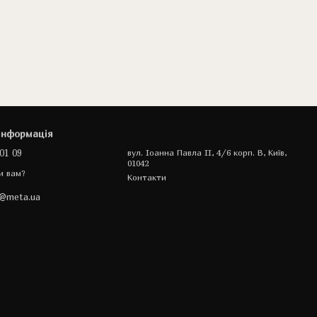
інформація
01 09
вул. Іоанна Павла II, 4/6 корп. В, Київ,
01042
и вам?
Контакти
a@meta.ua