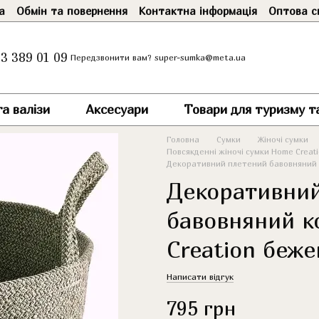
а
Обмін та повернення
Контактна інформація
Оптова с
3 389 01 09
super-sumka@meta.ua
Передзвонити вам?
а валізи
Аксесуари
Товари для туризму т
Головна
Сумки
Жіночі сумки
Повсякденні жіночі сумки Home Creat
Декоративний плетений бавовняний к
Декоративни
бавовняний к
Creation беже
Написати відгук
795 грн