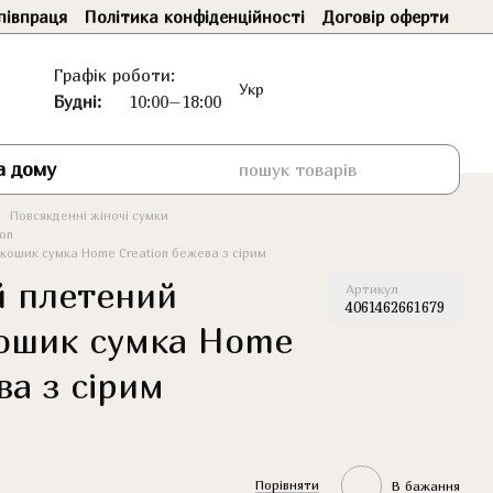
півпраця
Політика конфіденційності
Договір оферти
Графік роботи:
Укр
Будні:
10:00–18:00
а дому
Повсякденні жіночі сумки
ion
ошик сумка Home Creation бежева з сірим
й плетений
Артикул
4061462661679
ошик сумка Home
ва з сірим
Порівняти
В бажання