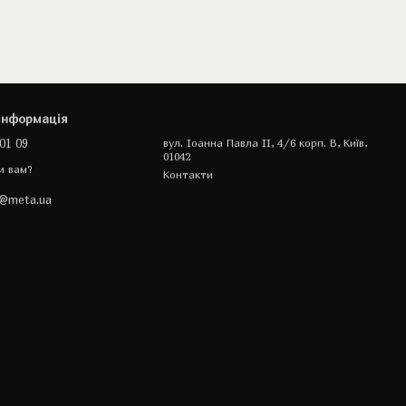
інформація
01 09
вул. Іоанна Павла II, 4/6 корп. В, Київ,
01042
и вам?
Контакти
a@meta.ua