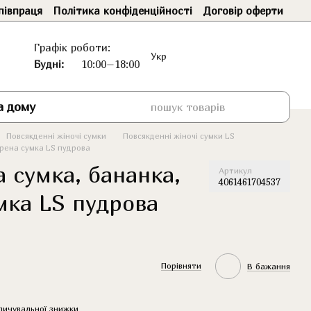
півпраця
Політика конфіденційності
Договір оферти
Графік роботи:
Укр
Будні:
10:00–18:00
а дому
Повсякденні жіночі сумки
Повсякденні жіночі сумки LS
дрена сумка LS пудрова
 сумка, бананка,
Артикул
4061461704537
мка LS пудрова
Порівняти
В бажання
пичувальної знижки