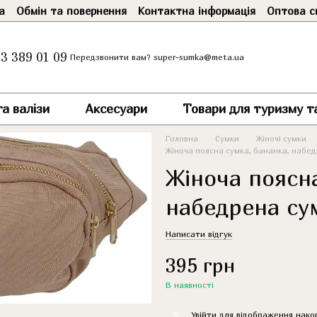
а
Обмін та повернення
Контактна інформація
Оптова с
3 389 01 09
super-sumka@meta.ua
Передзвонити вам?
а валізи
Аксесуари
Товари для туризму т
Головна
Сумки
Жіночі сумки
Жіноча поясна сумка, бананка, набе
Жіноча поясна
набедрена су
Написати відгук
395 грн
В наявності
%
Увійти
для відображення нако