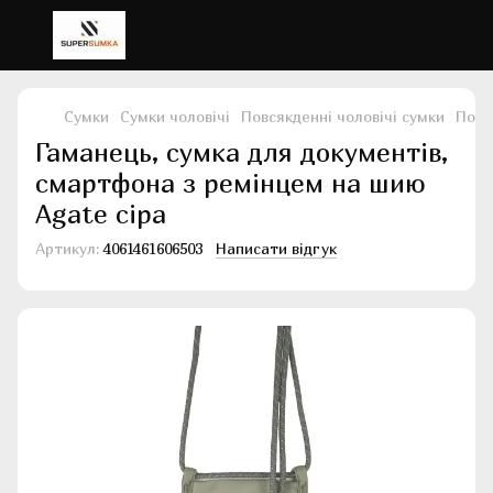
Сумки
Сумки чоловічі
Повсякденні чоловічі сумки
Повс
Гаманець, сумка для документів,
смартфона з ремінцем на шию
Agate сіра
Артикул:
4061461606503
Написати відгук