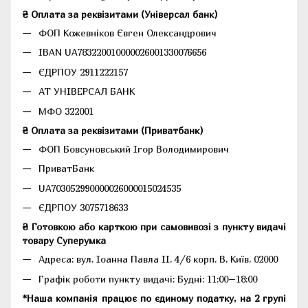
₴ Оплата за реквізитами (Універсал банк)
ФОП Кожевніков Євген Олександрович
IBAN UA783220010000026001330076656
ЄДРПОУ 2911222157
АТ УНІВЕРСАЛ БАНК
МФО 322001
₴ Оплата за реквізитами (Приватбанк)
ФОП Бовсуновський Ігор Володимирович
ПриватБанк
UA703052990000026000015024535
ЄДРПОУ 3075718633
₴ Готовкою або карткою при самовивозі з пункту видачі
товару Суперумка
Адреса:
вул. Іоанна Павла II, 4/6 корп. В, Київ, 02000
Графік роботи пункту видачі: Будні: 11:00–18:00
*Наша компанія працює по єдиному податку, на 2 групі