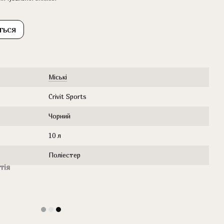
ться
Міські
Crivit Sports
Чорний
10 л
Поліестер
тія