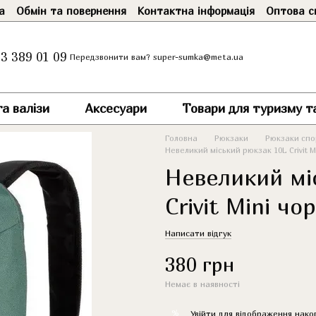
а
Обмін та повернення
Контактна інформація
Оптова с
3 389 01 09
super-sumka@meta.ua
Передзвонити вам?
а валізи
Аксесуари
Товари для туризму т
Головна
Рюкзаки
Рюкзаки спор
Невеликий міський рюкзак 10L Crivit M
Невеликий мі
Crivit Mini чо
Написати відгук
380 грн
Немає в наявності
%
Увійти
для відображення нако