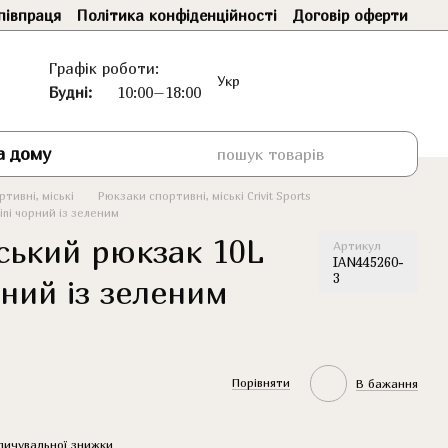
півпраця
Політика конфіденційності
Договір оферти
Графік роботи:
Укр
Будні:
10:00–18:00
а дому
тивні, міські
Рюкзаки спортивні, міські Crivit Sports
ini чорний із зеленим
ський рюкзак 10L
Артикул
IAN445260-
3
рний із зеленим
Порівняти
В бажання
пичувальної знижки