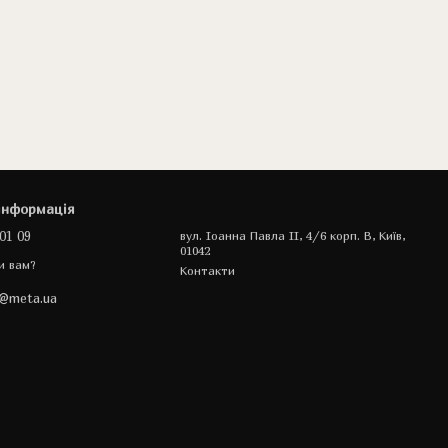
інформація
01 09
вул. Іоанна Павла II, 4/6 корп. В, Київ,
01042
и вам?
Контакти
a@meta.ua