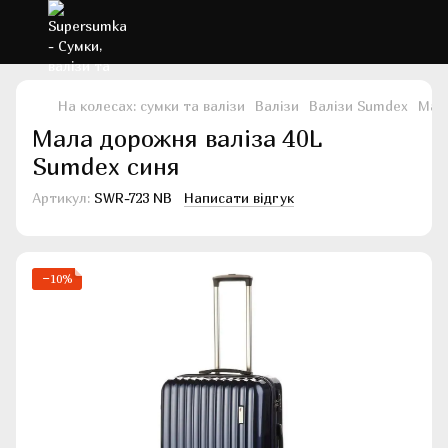
На колесах: сумки та валізи
Валізи
Валізи Sumdex
Мала
Мала дорожня валіза 40L
Sumdex синя
Артикул:
SWR-723 NB
Написати відгук
−10%