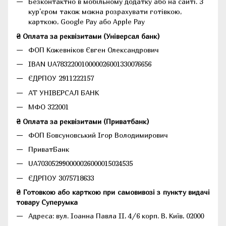
Безконтактно в мобільному додатку або на сайті.
З
кур'єром також можна розрахувати готівкою,
карткою, Google Pay або Apple Pay
₴ Оплата за реквізитами (Універсал банк)
ФОП Кожевніков Євген Олександрович
IBAN UA783220010000026001330076656
ЄДРПОУ 2911222157
АТ УНІВЕРСАЛ БАНК
МФО 322001
₴ Оплата за реквізитами (Приватбанк)
ФОП Бовсуновський Ігор Володимирович
ПриватБанк
UA703052990000026000015024535
ЄДРПОУ 3075718633
₴ Готовкою або карткою при самовивозі з пункту видачі
товару Суперумка
Адреса:
вул. Іоанна Павла II, 4/6 корп. В, Київ, 02000