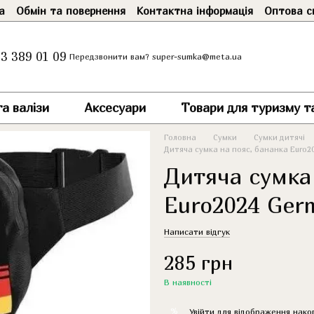
а
Обмін та повернення
Контактна інформація
Оптова с
3 389 01 09
super-sumka@meta.ua
Передзвонити вам?
а валізи
Аксесуари
Товари для туризму т
Головна
Сумки
Сумки дитячі
Дитяча сумка на пояс, бананка Euro2
Дитяча сумка
Euro2024 Ger
Написати відгук
285 грн
В наявності
%
Увійти
для відображення нако