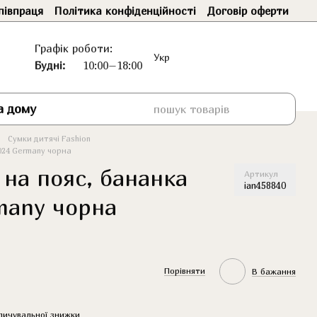
півпраця
Політика конфіденційності
Договір оферти
Графік роботи:
Укр
Будні:
10:00–18:00
а дому
Сумки дитячі Fashion
024 Germany чорна
 на пояс, бананка
Артикул
ian458840
many чорна
Порівняти
В бажання
пичувальної знижки