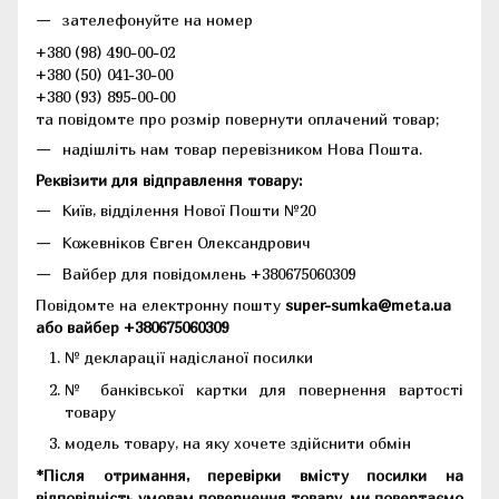
зателефонуйте на номер
+380 (98) 490-00-02
+380 (50) 041-30-00
+380 (93) 895-00-00
та повідомте про розмір повернути оплачений товар;
надішліть нам товар перевізником Нова Пошта.
Реквізити для відправлення товару:
Київ, відділення Нової Пошти №20
Кожевніков Євген Олександрович
Вайбер для повідомлень +380675060309
Повідомте на електронну пошту
super-sumka@meta.ua
або вайбер +380675060309
№ декларації надісланої посилки
№ банківської картки для повернення вартості
товару
модель товару, на яку хочете здійснити обмін
*Після отримання, перевірки вмісту посилки на
відповідність умовам повернення товару, ми повертаємо