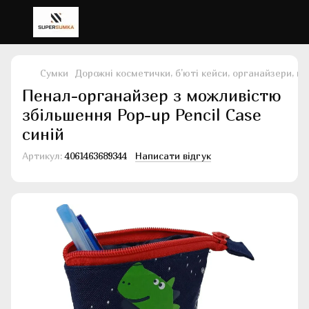
Сумки
Дорожні косметички, б'юті кейси, органайзери, н
Пенал-органайзер з можливістю
збільшення Pop-up Pencil Case
синій
Артикул:
4061463689344
Написати відгук