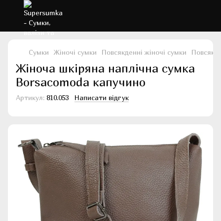
Сумки
Жіночі сумки
Повсякденні жіночі сумки
Повсякде
Жіноча шкіряна наплічна сумка
Borsacomoda капучино
Артикул:
810.053
Написати відгук