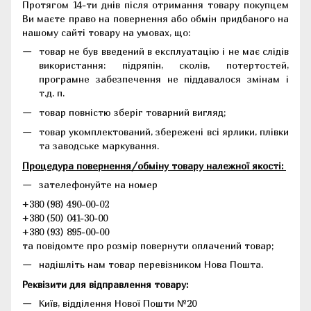
Протягом 14-ти днів після отримання товару покупцем
Ви маєте право на повернення або обмін придбаного на
нашому сайті товару на умовах, що:
товар не був введений в експлуатацію і не має слідів
використання: підряпін, сколів, потертостей,
програмне забезпечення не піддавалося змінам і
т.д. п.
товар повністю зберіг товарний вигляд;
товар укомплектований, збережені всі ярлики, плівки
та заводське маркування.
Процедура повернення/обміну товару належної якості:
зателефонуйте на номер
+380 (98) 490-00-02
+380 (50) 041-30-00
+380 (93) 895-00-00
та повідомте про розмір повернути оплачений товар;
надішліть нам товар перевізником Нова Пошта.
Реквізити для відправлення товару:
Київ, відділення Нової Пошти №20