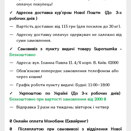
оплачує покупець!
✓ Адресна доставка кур'єром Нової Пошти
(До
3-х
робочих днів
)
Вартість доставки: від 115 грн (для посилок до 30 кг).
Адресну доставку оплачує одержувач не залежно від
суми замовлення.
✓ Самовивіз з пункту видачі товару Supersumka -
Безкоштовно
Адреса:
вул. Іоанна Павла II, 4/6 корп. В, Київ, 02000
Обов'язкове попереднє замовлення телефоном або
через кошик!
Графік роботи пункту видачі: Будні: 11:00–18:00
✓ Укрпоштою по Україні (До 3-х робочих днів)
Безкоштовно при вартості замовлення від 2000 ₴
Відправка 2 рази на тиждень: вівторок і четвер
₴ Онлайн оплата Монобанк (Еквайринг)
₴
Післяплатою при самовивозі з відділення Нової