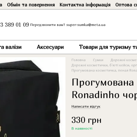
а
Обмін та повернення
Контактна інформація
Оптова с
3 389 01 09
super-sumka@meta.ua
Передзвонити вам?
а валізи
Аксесуари
Товари для туризму т
Головна
Сумки
Дорожні космет
Дорожні косметички, б'юті кейси, ор
Прогумована косметичка, пенал Rona
Прогумована 
Ronadinho чо
Написати відгук
330 грн
В наявності