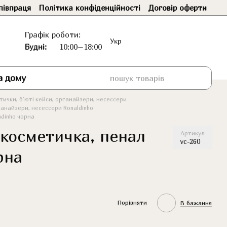
півпраця
Політика конфіденційності
Договір оферти
Графік роботи:
Укр
Будні:
10:00–18:00
а дому
ички, б'юті кейси, органайзери, несессери
ганайзери, несессери Ronaldinho
dinho чорна
косметичка, пенал
Артикул
vc-260
рна
Порівняти
В бажання