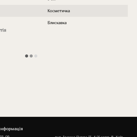
Косметичка
Блискавка
тія
інформація
вул. Іоанна Павла II, 4/6 корп. В, Київ,