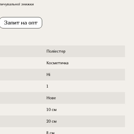
пичувальної знижки
Запит на опт
Поліестер
Косметичка
Ні
1
Нове
10 см
20 см
8 см