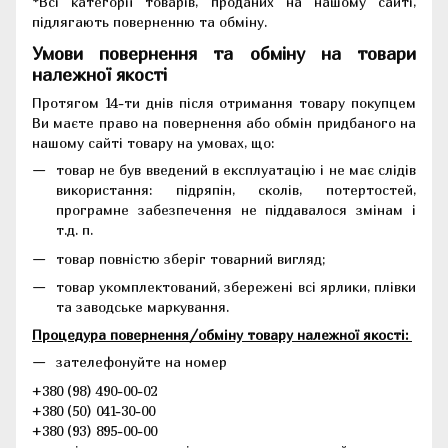
*Всі категорії товарів, проданих на нашому сайті,
підлягають поверненню та обміну.
Умови повернення та обміну на товари
належної якості
Протягом 14-ти днів після отримання товару покупцем
Ви маєте право на повернення або обмін придбаного на
нашому сайті товару на умовах, що:
товар не був введений в експлуатацію і не має слідів
використання: підряпін, сколів, потертостей,
програмне забезпечення не піддавалося змінам і
т.д. п.
товар повністю зберіг товарний вигляд;
товар укомплектований, збережені всі ярлики, плівки
та заводське маркування.
Процедура повернення/обміну товару належної якості:
зателефонуйте на номер
+380 (98) 490-00-02
+380 (50) 041-30-00
+380 (93) 895-00-00