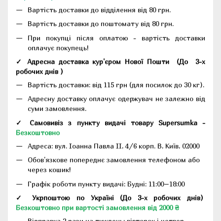
Вартість доставки до відділення від 80 грн.
Вартість доставки до поштомату від 80 грн.
При покупці після оплатою - вартість доставки
оплачує покупець!
✓ Адресна доставка кур'єром Нової Пошти
(До
3-х
робочих днів
)
Вартість доставки: від 115 грн (для посилок до 30 кг).
Адресну доставку оплачує одержувач не залежно від
суми замовлення.
✓ Самовивіз з пункту видачі товару Supersumka -
Безкоштовно
Адреса:
вул. Іоанна Павла II, 4/6 корп. В, Київ, 02000
Обов'язкове попереднє замовлення телефоном або
через кошик!
Графік роботи пункту видачі: Будні: 11:00–18:00
✓ Укрпоштою по Україні (До 3-х робочих днів)
Безкоштовно при вартості замовлення від 2000 ₴
Відправка 2 рази на тиждень: вівторок і четвер