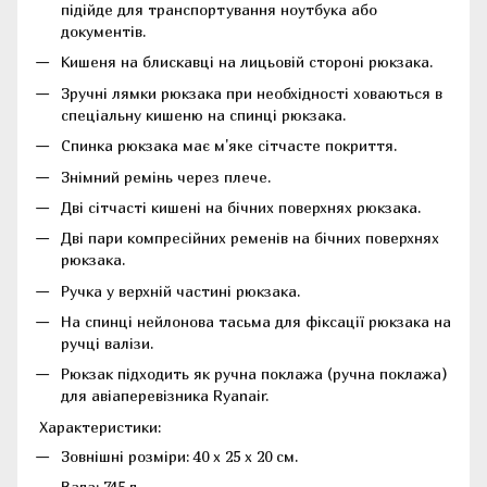
підійде для транспортування ноутбука або
документів.
Кишеня на блискавці на лицьовій стороні рюкзака.
Зручні лямки рюкзака при необхідності ховаються в
спеціальну кишеню на спинці рюкзака.
Спинка рюкзака має м'яке сітчасте покриття.
Знімний ремінь через плече.
Дві сітчасті кишені на бічних поверхнях рюкзака.
Дві пари компресійних ременів на бічних поверхнях
рюкзака.
Ручка у верхній частині рюкзака.
На спинці нейлонова тасьма для фіксації рюкзака на
ручці валізи.
Рюкзак підходить як ручна поклажа (ручна поклажа)
для авіаперевізника Ryanаir.
Характеристики:
Зовнішні розміри: 40 x 25 x 20 см.
Вага: 745 г.