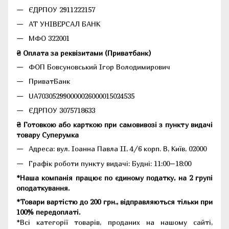
ЄДРПОУ 2911222157
АТ УНІВЕРСАЛ БАНК
МФО 322001
₴ Оплата за реквізитами (Приватбанк)
ФОП Бовсуновський Ігор Володимирович
ПриватБанк
UA703052990000026000015024535
ЄДРПОУ 3075718633
₴ Готовкою або карткою при самовивозі з пункту видачі
товару Суперумка
Адреса:
вул. Іоанна Павла II, 4/6 корп. В, Київ, 02000
Графік роботи пункту видачі: Будні: 11:00–18:00
*Наша компанія працює по єдиному податку, на 2 групі
оподаткування.
*Товари вартістю до 200 грн., відправляються тільки при
100% передоплаті.
*Всі категорії товарів, проданих на нашому сайті,