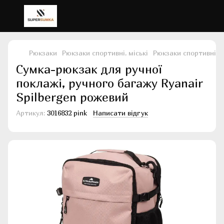
Рюкзаки
Рюкзаки спортивні, міські
Рюкзаки спортивні, м
Сумка-рюкзак для ручної
поклажі, ручного багажу Ryanаir
Spilbergen рожевий
Артикул:
3016832 pink
Написати відгук