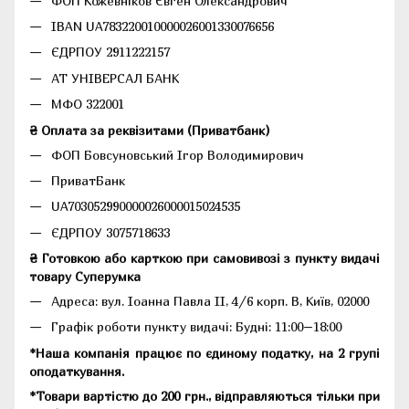
ФОП Кожевніков Євген Олександрович
IBAN UA783220010000026001330076656
ЄДРПОУ 2911222157
АТ УНІВЕРСАЛ БАНК
МФО 322001
₴ Оплата за реквізитами (Приватбанк)
ФОП Бовсуновський Ігор Володимирович
ПриватБанк
UA703052990000026000015024535
ЄДРПОУ 3075718633
₴ Готовкою або карткою при самовивозі з пункту видачі
товару Суперумка
Адреса:
вул. Іоанна Павла II, 4/6 корп. В, Київ, 02000
Графік роботи пункту видачі: Будні: 11:00–18:00
*Наша компанія працює по єдиному податку, на 2 групі
оподаткування.
*Товари вартістю до 200 грн., відправляються тільки при