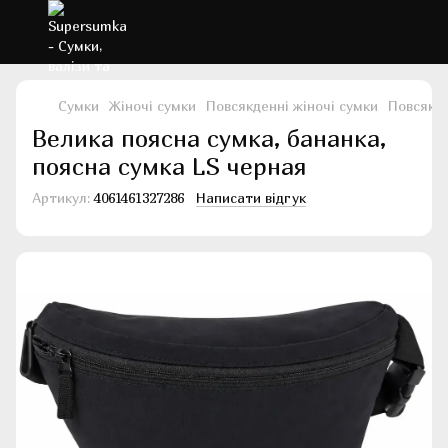
Сумки
Жіночі сумки
Повсякденні жіночі сумки
Повсякде
Велика поясна сумка, бананка,
поясна сумка LS черная
Артикул:
4061461327286
Написати відгук