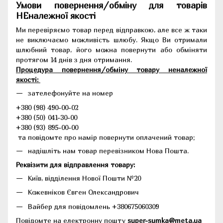
Умови повернення/обміну для товарів
НЕналежної якості
Ми перевіряємо товар перед відправкою, але все ж таки
не виключаємо можливість шлюбу. Якщо Ви отримали
шлюбний товар, його можна повернути або обміняти
протягом 14 днів з дня отримання.
Процедура повернення/обміну товару неналежної
якості:
зателефонуйте на номер
+380 (98) 490-00-02
+380 (50) 041-30-00
+380 (93) 895-00-00
та повідомте про намір повернути оплачений товар;
надішліть нам товар перевізником Нова Пошта.
Реквізити для відправлення товару:
Київ, відділення Нової Пошти №20
Кожевніков Євген Олександрович
Вайбер для повідомлень +380675060309
Повідомте на електронну пошту
super-sumka@meta.ua