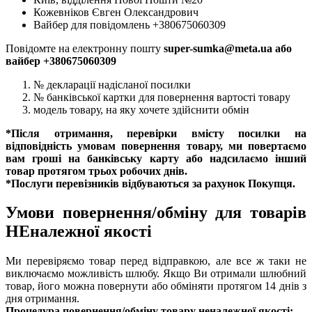
Кожевніков Євген Олександрович
Вайбер для повідомлень +380675060309
Повідомте на електронну пошту
super-sumka@meta.ua або
вайбер +380675060309
№ декларації надісланої посилки
№ банківської картки для повернення вартості товару
модель товару, на яку хочете здійснити обмін
*Після отримання, перевірки вмісту посилки на
відповідність умовам повернення товару, ми повертаємо
вам гроші на банківську карту або надсилаємо інший
товар протягом трьох робочих днів.
*Послуги перевізників відбуваються за рахунок Покупця.
Умови повернення/обміну для товарів
НЕналежної якості
Ми перевіряємо товар перед відправкою, але все ж таки не
виключаємо можливість шлюбу. Якщо Ви отримали шлюбний
товар, його можна повернути або обміняти протягом 14 днів з
дня отримання.
Процедура повернення/обміну товару неналежної якості: