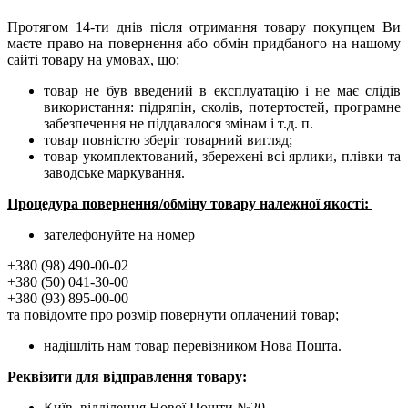
Протягом 14-ти днів після отримання товару покупцем Ви
маєте право на повернення або обмін придбаного на нашому
сайті товару на умовах, що:
товар не був введений в експлуатацію і не має слідів
використання: підряпін, сколів, потертостей, програмне
забезпечення не піддавалося змінам і т.д. п.
товар повністю зберіг товарний вигляд;
товар укомплектований, збережені всі ярлики, плівки та
заводське маркування.
Процедура повернення/обміну товару належної якості:
зателефонуйте на номер
+380 (98) 490-00-02
+380 (50) 041-30-00
+380 (93) 895-00-00
та повідомте про розмір повернути оплачений товар;
надішліть нам товар перевізником Нова Пошта.
Реквізити для відправлення товару:
Київ, відділення Нової Пошти №20