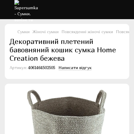
Сумки
Жіночі сумки
Повсякденні жіночі сумки
Повсякде
Декоративний плетений
бавовняний кошик сумка Home
Creation бежева
Артикул:
4061464502505
Написати відгук