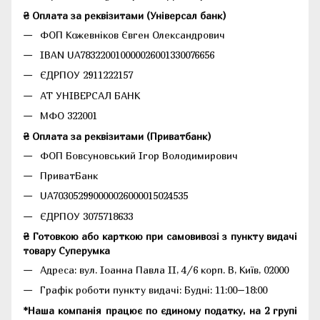
₴ Оплата за реквізитами (Універсал банк)
ФОП Кожевніков Євген Олександрович
IBAN UA783220010000026001330076656
ЄДРПОУ 2911222157
АТ УНІВЕРСАЛ БАНК
МФО 322001
₴ Оплата за реквізитами (Приватбанк)
ФОП Бовсуновський Ігор Володимирович
ПриватБанк
UA703052990000026000015024535
ЄДРПОУ 3075718633
₴ Готовкою або карткою при самовивозі з пункту видачі
товару Суперумка
Адреса:
вул. Іоанна Павла II, 4/6 корп. В, Київ, 02000
Графік роботи пункту видачі: Будні: 11:00–18:00
*Наша компанія працює по єдиному податку, на 2 групі