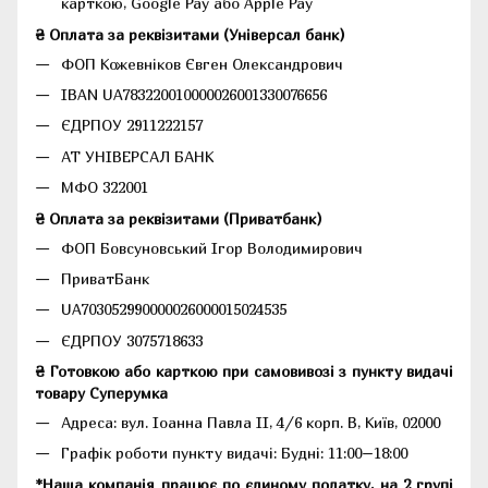
карткою, Google Pay або Apple Pay
₴ Оплата за реквізитами (Універсал банк)
ФОП Кожевніков Євген Олександрович
IBAN UA783220010000026001330076656
ЄДРПОУ 2911222157
АТ УНІВЕРСАЛ БАНК
МФО 322001
₴ Оплата за реквізитами (Приватбанк)
ФОП Бовсуновський Ігор Володимирович
ПриватБанк
UA703052990000026000015024535
ЄДРПОУ 3075718633
₴ Готовкою або карткою при самовивозі з пункту видачі
товару Суперумка
Адреса:
вул. Іоанна Павла II, 4/6 корп. В, Київ, 02000
Графік роботи пункту видачі: Будні: 11:00–18:00
*Наша компанія працює по єдиному податку, на 2 групі